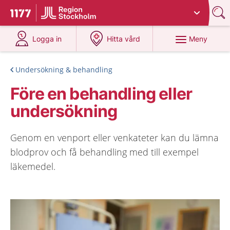
Du har valt region
Stockholms län
.
Till startsidan för 1177
på 1177.se
på 1177.se
Meny
Logga in
Hitta vård
Undersökning & behandling
Före en behandling eller
undersökning
Genom en venport eller venkateter kan du lämna
blodprov och få behandling med till exempel
läkemedel.