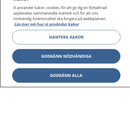
Vi använder kakor, cookies, för att ge dig en förbättrad
upplevelse, sammanställa statistik och för att viss
1177
–
tryggt om din hälsa och vård
nödvändig funktionalitet ska fungera på webbplatsen.
Läs mer om hur vi använder kakor
På 1177.se får du råd om hälsa och information om
HANTERA KAKOR
sjukdomar och vilka mottagningar du kan kontakta.
Logga in för att läsa din journal och göra dina
vårdärenden. Ring telefonnummer 1177 för
GODKÄNN NÖDVÄNDIGA
sjukvårdsrådgivning dygnet runt.
1177 ger dig råd när du vill må bättre.
GODKÄNN ALLA
Visa inn
1177 på flera språk
Visa inn
Om 1177