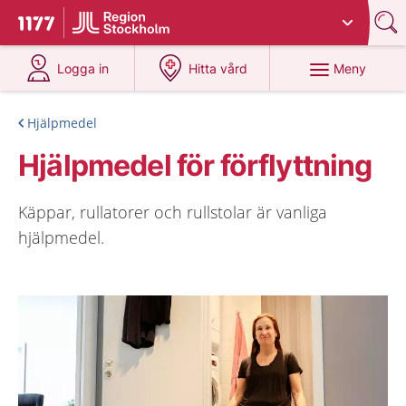
Du har valt region
Stockholms län
.
Till startsidan för 1177
på 1177.se
på 1177.se
Meny
Logga in
Hitta vård
Hjälpmedel
Hjälpmedel för förflyttning
Käppar, rullatorer och rullstolar är vanliga
hjälpmedel.