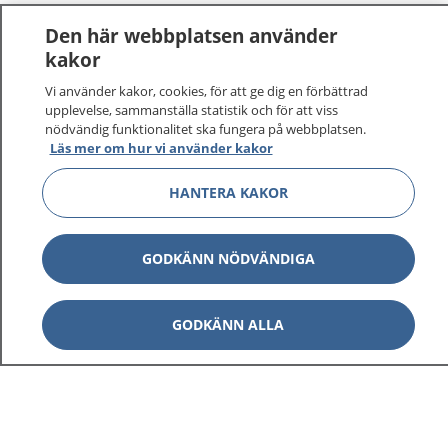
Den här webbplatsen använder
kakor
Vi använder kakor, cookies, för att ge dig en förbättrad
1177
–
tryggt om din hälsa och vård
upplevelse, sammanställa statistik och för att viss
nödvändig funktionalitet ska fungera på webbplatsen.
Läs mer om hur vi använder kakor
På 1177.se får du råd om hälsa och information om
sjukdomar och vilka mottagningar du kan kontakta.
HANTERA KAKOR
Logga in för att läsa din journal och göra dina
vårdärenden. Ring telefonnummer 1177 för
sjukvårdsrådgivning dygnet runt.
GODKÄNN NÖDVÄNDIGA
1177 ger dig råd när du vill må bättre.
GODKÄNN ALLA
Visa inn
1177 på flera språk