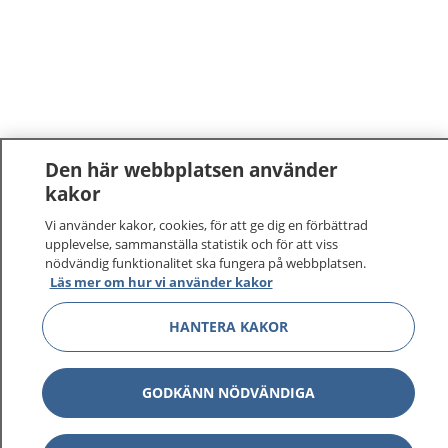
Den här webbplatsen använder
kakor
1177
–
tryggt om din hälsa och vård
Vi använder kakor, cookies, för att ge dig en förbättrad
upplevelse, sammanställa statistik och för att viss
På 1177.se får du råd om hälsa och information om
nödvändig funktionalitet ska fungera på webbplatsen.
Läs mer om hur vi använder kakor
sjukdomar och vilka mottagningar du kan kontakta.
Logga in för att läsa din journal och göra dina
HANTERA KAKOR
vårdärenden. Ring telefonnummer 1177 för
sjukvårdsrådgivning dygnet runt.
1177 ger dig råd när du vill må bättre.
GODKÄNN NÖDVÄNDIGA