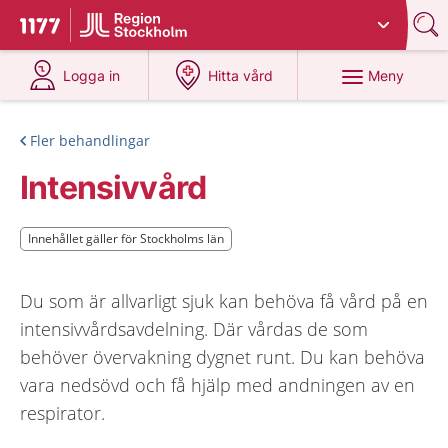
Du har valt region
Stockholms län
.
Till startsidan för 1177
på 1177.se
på 1177.se
Meny
Logga in
Hitta vård
Fler behandlingar
Intensivvård
Innehållet gäller för Stockholms län
Innehållet gäller för Stockholms län
Du som är allvarligt sjuk kan behöva få vård på en
intensivvårdsavdelning. Där vårdas de som
behöver övervakning dygnet runt. Du kan behöva
vara nedsövd och få hjälp med andningen av en
respirator.