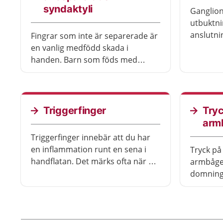
syndaktyli
Ganglion
utbuktni
anslutnin
Fingrar som inte är separerade är
en vanlig medfödd skada i
handen. Barn som föds med
syndaktyli av fingrar behöver
opereras, eftersom det påverkar
handen och fingrarnas funktion
och tillväxt.
Triggerfinger
Tryc
arm
Triggerfinger innebär att du har
en inflammation runt en sena i
Tryck på
handflatan. Det märks ofta när du
armbågen
ska sträcka ut ett finger. Då kan
domninga
du känna hur det låser sig eller
ringfingr
knäpper till i fingret. Du kan få
göra viss
behandling om du har besvär.
besvären