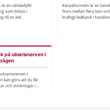
 är en vätskefylld
Karpaltunneln är en kana
ng som bildas i
finns mellan flera ben och
g till en led.
kraftigt ledband i handlov
Genom kanalen går den vi
medianusnerven och senor
fingrarnas muskler.
Karpaltunnelsyndrom ors
att nerven har kommit i k
utrymmet har minskat.
k på ulnarisnerven i
bågen
 ulnarisnerven i
 kan göra att du får
r och stickningar i
et och lillfingret. Du kan
a saker själv för att lindra
.