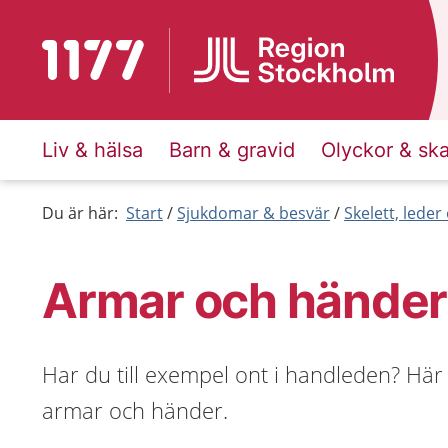
Till startsidan för 1177
Liv & hälsa
Barn & gravid
Olyckor & sk
Du är här:
Start
Sjukdomar & besvär
Skelett, lede
Armar och händer
Har du till exempel ont i handleden? Här
armar och händer.