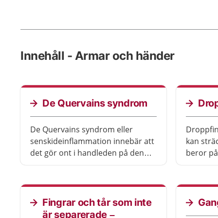
Innehåll - Armar och händer
De Quervains syndrom
Dro
De Quervains syndrom eller
Droppfin
senskideinflammation innebär att
kan strä
det gör ont i handleden på den
beror på 
sidan där tummen sitter. Det gör
skadad. 
ont framför allt när du rör på
en skena 
tummen och beror på att du har
fått en inflammation i en senskida.
Fingrar och tår som inte
Gan
är separerade –