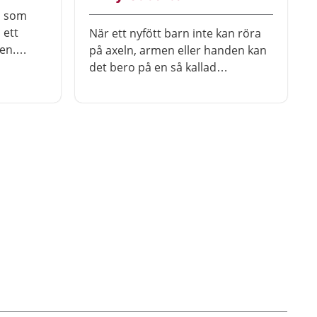
l som
 ett
När ett nyfött barn inte kan röra
en.
på axeln, armen eller handen kan
ktiga
det bero på en så kallad
 till
plexusskada. Det är en skada på
de nerver som styr musklerna och
akas av
känseln. Skadan kan inträffa
läm när
under en komplicerad förlossning.