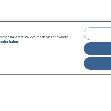
ammanställa statistik och för att viss nödvändig
änder kakor
sjukdomar och
Other languages
sa din journal
Lättläst svenska
 för