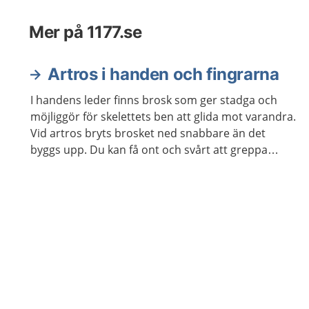
Mer på 1177.se
Artros i handen och fingrarna
I handens leder finns brosk som ger stadga och
möjliggör för skelettets ben att glida mot varandra.
Vid artros bryts brosket ned snabbare än det
byggs upp. Du kan få ont och svårt att greppa
saker. Det finns behandling som hjälper.