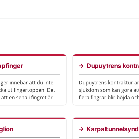
ppfinger
Dupuytrens kontr
ger innebär att du inte
Dupuytrens kontraktur är
cka ut fingertoppen. Det
sjukdom som kan göra att 
att en sena i fingret är
flera fingrar blir böjda oc
Du kan få behandling med
att sträcka ut. Det brukar
för fingret.
göra ont och de flesta får
besvär. Det finns behand
du får besvär.
glion
Karpaltunnelsyn