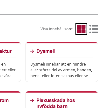
Visa innehåll som:
Visa som rutnät
Visa som 
aktur
Dysmeli
 en
Dysmeli innebär att en mindre
ett eller
eller större del av armen, handen,
h svåra
benet eller foten saknas eller ser
 inte
annorlunda ut sedan födseln.
 inga
Eventuella funktionshinder kan
ling om
ibland minskas med hjälpmedel,
protes, träning eller operation.
drom
Plexusskada hos
nyfödda barn