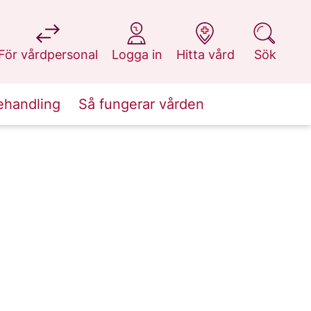
på 1177.se
på 1177.se
på 1177.se
på 1177.se
För vårdpersonal
Logga in
Hitta vård
Sök
ehandling
Så fungerar vården