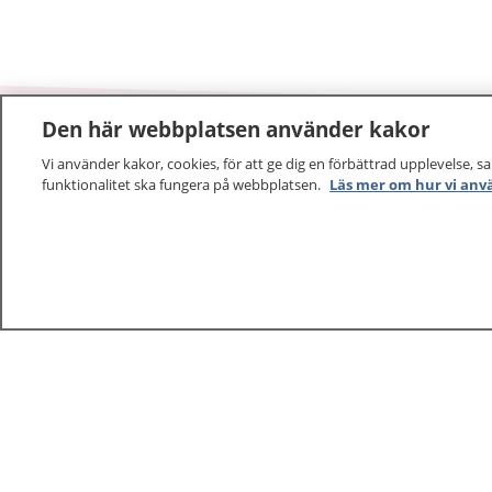
Den här webbplatsen använder kakor
Vi använder kakor, cookies, för att ge dig en förbättrad upplevelse, s
1177
–
tryggt om din hälsa och vård
funktionalitet ska fungera på webbplatsen.
Läs mer om hur vi anv
På 1177.se får du råd om hälsa och information om 
vilka mottagningar du kan kontakta. Logga in för att lä
och göra dina vårdärenden. Ring telefonnummer 1177
sjukvårdsrådgivning dygnet runt.
1177 ger dig råd när du vill må bättre.