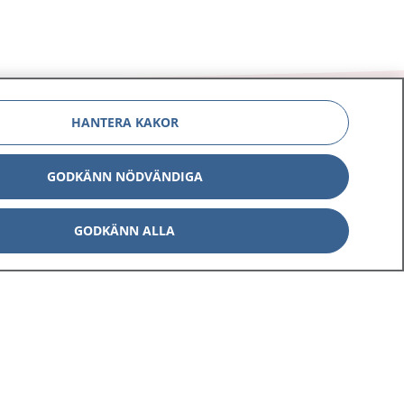
HANTERA KAKOR
GODKÄNN NÖDVÄNDIGA
Om 1177
Kontakt
E-tjänster
Press
GODKÄNN ALLA
Aktuellt
Digital tillgänglighet