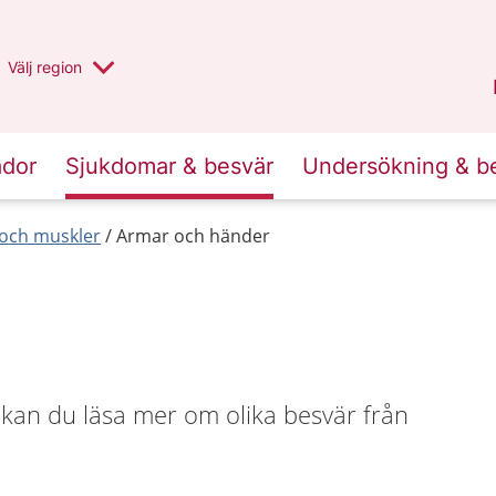
Du har valt region
Välj
en annan
region
Stockholms län
.
ador
Sjukdomar & besvär
Undersökning & b
r och muskler
Armar och händer
 kan du läsa mer om olika besvär från