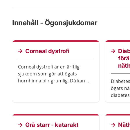
Innehåll - Ögonsjukdomar
Corneal dystrofi
Diab
förä
nät
Corneal dystrofi är en ärftlig
sjukdom som gör att ögats
hornhinna blir grumlig. Då kan du
Diabetes
få sämre syn. Ofta påverkas båda
ögats nä
ögonen. Det finns olika
diabetes
behandlingar som kan hjälpa.
skada nä
du få di
fläckar i 
Grå starr - katarakt
Nät