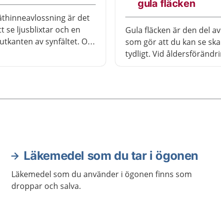
gula fläcken
äthinneavlossning är det
tt se ljusblixtar och en
Gula fläcken är den del av
 utkanten av synfältet. Om
som gör att du kan se ska
snabbt får behandling kan
tydligt. Vid åldersförändri
ra synen på ögat. Därför
gula fläcken kan du få svå
cket viktigt att du
se när du till exempel läse
r vården snabbt.
skriver. Ofta märks det för
många år. Men ibland ka
försämras snabbt, inom en
veckor.
Läkemedel som du tar i ögonen
Läkemedel som du använder i ögonen finns som
droppar och salva.