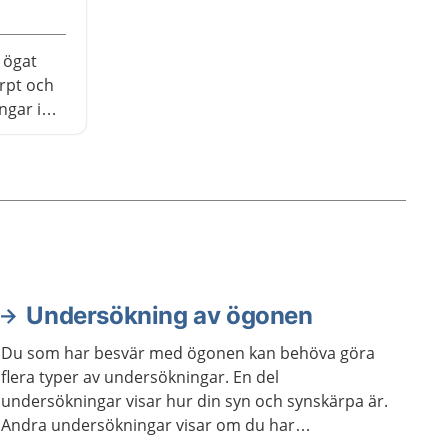
 ögat
rpt och
ngar i
rare att
r eller
st efter
n synen
 till två
Undersökning av ögonen
Du som har besvär med ögonen kan behöva göra
flera typer av undersökningar. En del
undersökningar visar hur din syn och synskärpa är.
Andra undersökningar visar om du har