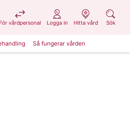
på 1177.se
på 1177.se
på 1177.se
på 1177.se
För vårdpersonal
Logga in
Hitta vård
Sök
ehandling
Så fungerar vården