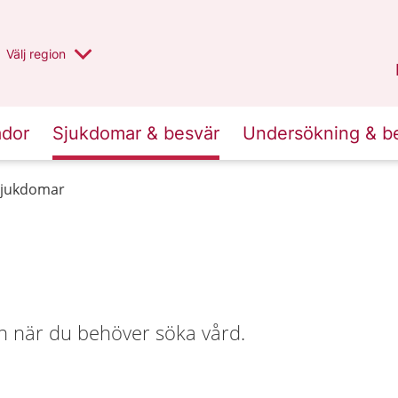
Du har valt region
Välj
en annan
region
Stockholms län
.
ador
Sjukdomar & besvär
Undersökning & b
jukdomar
h när du behöver söka vård.