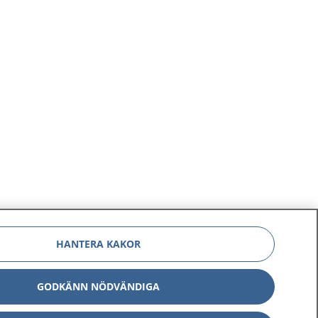
förändringar eller sjukdomar i ögat.
HANTERA KAKOR
GODKÄNN NÖDVÄNDIGA