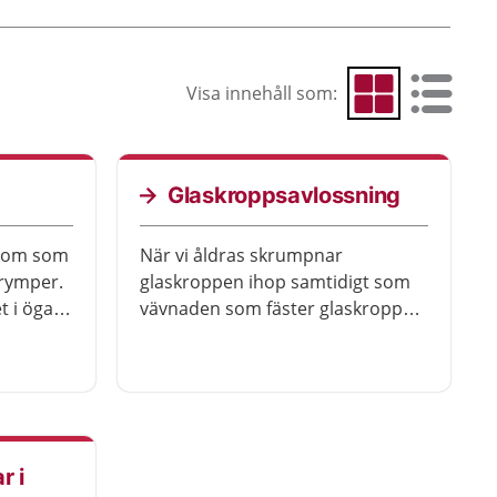
Visa innehåll som:
Visa som rutnät
Visa som 
Glaskroppsavlossning
kdom som
När vi åldras skrumpnar
krymper.
glaskroppen ihop samtidigt som
t i ögat
vävnaden som fäster glaskroppen
i näthinnan blir svagare. Det gör
att inte
att glaskroppen kan lossna från
n
näthinnan.
dor. Det
 som kan
r i