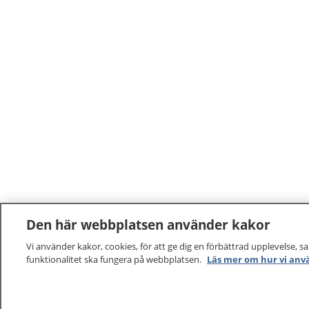
Den här webbplatsen använder kakor
Vi använder kakor, cookies, för att ge dig en förbättrad upplevelse, s
funktionalitet ska fungera på webbplatsen.
Läs mer om hur vi anv
1177
–
tryggt om din hälsa och vård