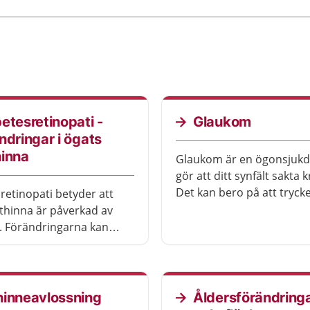
etesretinopati -
Glaukom
ndringar i ögats
hinna
Glaukom är en ögonsju
gör att ditt synfält sakta 
Det kan bero på att trycke
retinopati betyder att
blir för högt och skadar
thinna är påverkad av
synnerven. Det är vanligt 
. Förändringarna kan
märka av besvären förrä
thinnans blodkärl. Då kan
sjukdomen ger större ska
msyn, grumlingar eller
finns olika behandlingar
synfältet.
hjälpa.
hinneavlossning
Åldersförändringa