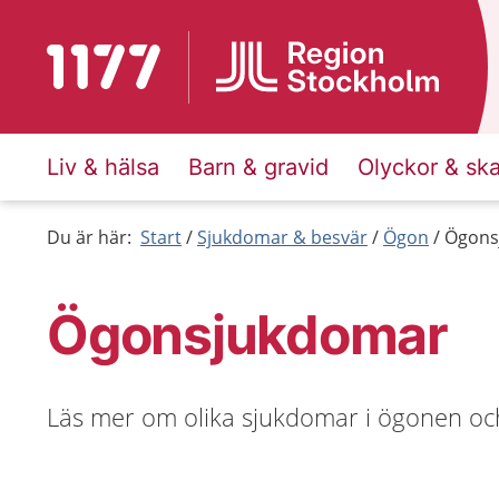
Till startsidan för 1177
Liv & hälsa
Barn & gravid
Olyckor & sk
Du är här:
Start
Sjukdomar & besvär
Ögon
Ögons
Ögonsjukdomar
Läs mer om olika sjukdomar i ögonen oc