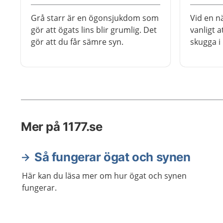
Grå starr är en ögonsjukdom som
Vid en n
gör att ögats lins blir grumlig. Det
vanligt a
gör att du får sämre syn.
skugga i
du inte 
du förlo
är det my
kontakta
Mer på 1177.se
Så fungerar ögat och synen
Här kan du läsa mer om hur ögat och synen
fungerar.