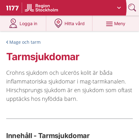
Du har valt region
Stockholms län
.
Till startsidan för 1177
på 1177.se
på 1177.se
Meny
Logga in
Hitta vård
Mage och tarm
Tarmsjukdomar
Crohns sjukdom och ulcerös kolit är båda
inflammatoriska sjukdomar i mag-tarmkanalen.
Hirschsprungs sjukdom är en sjukdom som oftast
upptäcks hos nyfödda barn.
Innehåll - Tarmsjukdomar