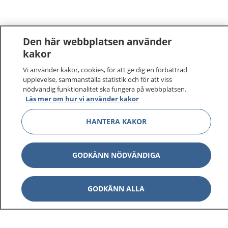
Den här webbplatsen använder
kakor
Vi använder kakor, cookies, för att ge dig en förbättrad
1177
–
tryggt om din hälsa och vård
upplevelse, sammanställa statistik och för att viss
nödvändig funktionalitet ska fungera på webbplatsen.
På 1177.se får du råd om hälsa och information om
Läs mer om hur vi använder kakor
sjukdomar och vilka mottagningar du kan kontakta.
HANTERA KAKOR
Logga in för att läsa din journal och göra dina
vårdärenden. Ring telefonnummer 1177 för
sjukvårdsrådgivning dygnet runt.
GODKÄNN NÖDVÄNDIGA
1177 ger dig råd när du vill må bättre.
GODKÄNN ALLA
Visa inn