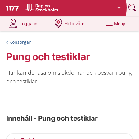
Du har valt region
Stockholms län
.
Till startsidan för 1177
på 1177.se
på 1177.se
Meny
Logga in
Hitta vård
Könsorgan
Pung och testiklar
Här kan du läsa om sjukdomar och besvär i pung
och testiklar.
Innehåll - Pung och testiklar