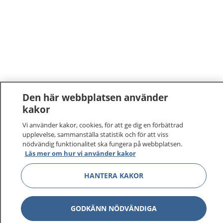
Den här webbplatsen använder
kakor
Vi använder kakor, cookies, för att ge dig en förbättrad
upplevelse, sammanställa statistik och för att viss
nödvändig funktionalitet ska fungera på webbplatsen.
Läs mer om hur vi använder kakor
1177
–
tryggt om din hälsa och vård
HANTERA KAKOR
På 1177.se får du råd om hälsa och information om
sjukdomar och vilka mottagningar du kan kontakta.
GODKÄNN NÖDVÄNDIGA
Logga in för att läsa din journal och göra dina
vårdärenden. Ring telefonnummer 1177 för