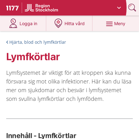
Du har valt region
Stockholms län
.
Till startsidan för 1177
på 1177.se
på 1177.se
Meny
Logga in
Hitta vård
Hjärta, blod och lymfkörtlar
Lymfkörtlar
Lymfsystemet är viktigt för att kroppen ska kunna
försvara sig mot olika infektioner. Här kan du läsa
mer om sjukdomar och besvär i lymfsystemet
som svullna lymfkörtlar och lymfödem.
Innehåll - Lymfkörtlar