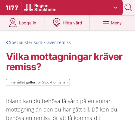
Du har valt region
Stockholms län
.
Till startsidan för 1177
på 1177.se
på 1177.se
Meny
Logga in
Hitta vård
Specialister som kräver remiss
Vilka mottagningar kräver
remiss?
Innehållet gäller för Stockholms län
Innehållet gäller för Stockholms län
Ibland kan du behöva få vård på en annan
mottagning än den du har gått till. Då kan du
behöva en remiss för att få komma dit.