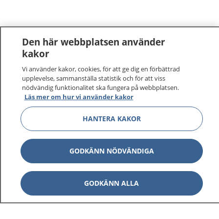
Den här webbplatsen använder
kakor
Vi använder kakor, cookies, för att ge dig en förbättrad
upplevelse, sammanställa statistik och för att viss
nödvändig funktionalitet ska fungera på webbplatsen.
Läs mer om hur vi använder kakor
1177
–
tryggt om din hälsa och vård
HANTERA KAKOR
På 1177.se får du råd om hälsa och information om
GODKÄNN NÖDVÄNDIGA
sjukdomar och vilka mottagningar du kan kontakta.
Logga in för att läsa din journal och göra dina
vårdärenden. Ring telefonnummer 1177 för
GODKÄNN ALLA
sjukvårdsrådgivning dygnet runt.
1177 ger dig råd när du vill må bättre.