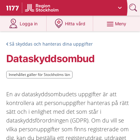
Du har valt region
Stockholms län
.
Till startsidan för 1177
på 1177.se
på 1177.se
Meny
Logga in
Hitta vård
Så skyddas och hanteras dina uppgifter
Dataskyddsombud
Innehållet gäller för Stockholms län
Innehållet gäller för Stockholms län
En av dataskyddsombudets uppgifter är att
kontrollera att personuppgifter hanteras på rätt
sätt och i enlighet med det som står i
dataskyddsförordningen (GDPR). Om du vill se
vilka personuppgifter som finns registrerade om
dig, kan du beställa ett registerutdrag, utdraget