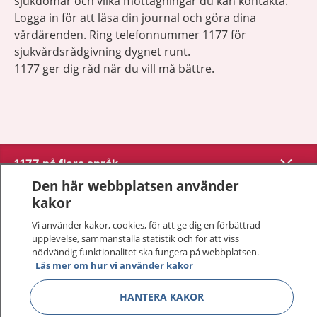
sjukdomar och vilka mottagningar du kan kontakta.
Logga in för att läsa din journal och göra dina
vårdärenden. Ring telefonnummer 1177 för
sjukvårdsrådgivning dygnet runt.
1177 ger dig råd när du vill må bättre.
Visa inn
1177 på flera språk
Den här webbplatsen använder
Visa inn
kakor
Om 1177
Vi använder kakor, cookies, för att ge dig en förbättrad
Visa inn
upplevelse, sammanställa statistik och för att viss
Kontakt
nödvändig funktionalitet ska fungera på webbplatsen.
Läs mer om hur vi använder kakor
Behandling av personuppgifter
HANTERA KAKOR