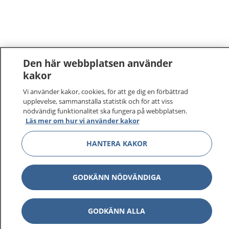
Den här webbplatsen använder
kakor
Vi använder kakor, cookies, för att ge dig en förbättrad
upplevelse, sammanställa statistik och för att viss
nödvändig funktionalitet ska fungera på webbplatsen.
Läs mer om hur vi använder kakor
1177
–
tryggt om din hälsa och vård
HANTERA KAKOR
På 1177.se får du råd om hälsa och information om
sjukdomar och vilka mottagningar du kan kontakta.
GODKÄNN NÖDVÄNDIGA
Logga in för att läsa din journal och göra dina
vårdärenden. Ring telefonnummer 1177 för
sjukvårdsrådgivning dygnet runt.
GODKÄNN ALLA
1177 ger dig råd när du vill må bättre.