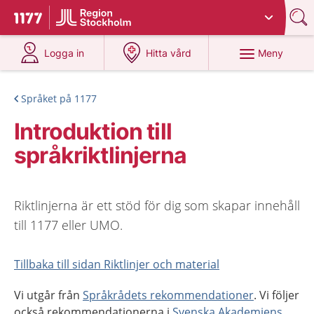
Du har valt region
Stockholms län
.
Till startsidan för 1177
på 1177.se
på 1177.se
Meny
Logga in
Hitta vård
Språket på 1177
Introduktion till
språkriktlinjerna
Riktlinjerna är ett stöd för dig som skapar innehåll
till 1177 eller UMO.
Tillbaka till sidan Riktlinjer och material
Vi utgår från
Språkrådets rekommendationer
. Vi följer
också rekommendationerna i
Svenska Akademiens