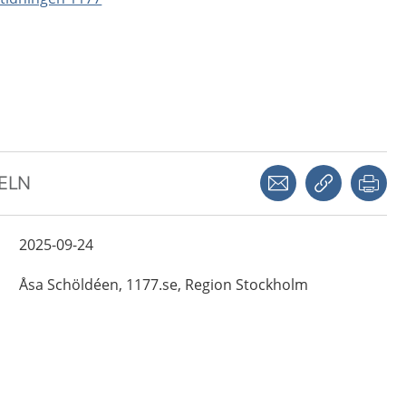
Dela via mejl
Kopiera län
Skr
KELN
2025-09-24
Åsa
Schöldéen,
1177.se, Region Stockholm