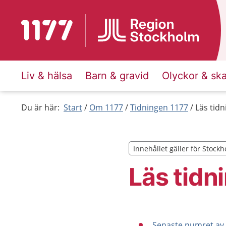
Till startsidan för 1177
Liv & hälsa
Barn & gravid
Olyckor & sk
Du är här:
Start
Om 1177
Tidningen 1177
Läs tid
Innehållet gäller för Stock
Innehållet gäller för Stock
Läs tidn
Senaste numret av 