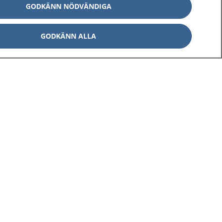
GODKÄNN NÖDVÄNDIGA
GODKÄNN ALLA
Om 1177
Kontakt
E-tjänster
Press
Aktuellt
Digital tillgänglighet
Inställningar för kakor
av personuppgifter
Hantering av kakor