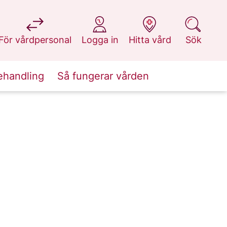
på 1177.se
på 1177.se
på 1177.se
på 1177.se
För vårdpersonal
Logga in
Hitta vård
Sök
ehandling
Så fungerar vården