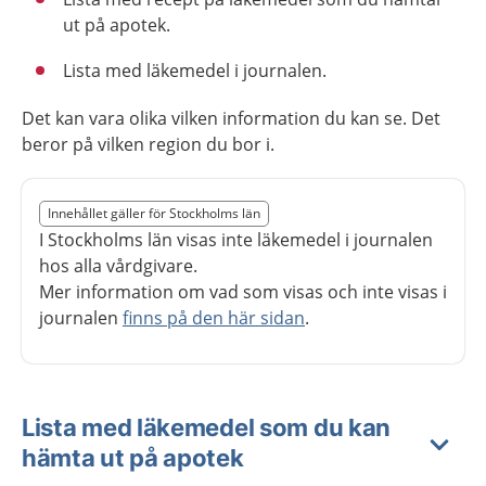
ut på apotek.
Lista med läkemedel i journalen.
Det kan vara olika vilken information du kan se. Det
beror på vilken region du bor i.
Slut på det regionala tillägget från region Stockholms 
Innehållet gäller för Stockholms län
Nedan innehåll gäller region Stockholms län
I Stockholms län visas inte läkemedel i journalen
hos alla vårdgivare.
Mer information om vad som visas och inte visas i
journalen
finns på den här sidan
.
Lista med läkemedel som du kan
hämta ut på apotek