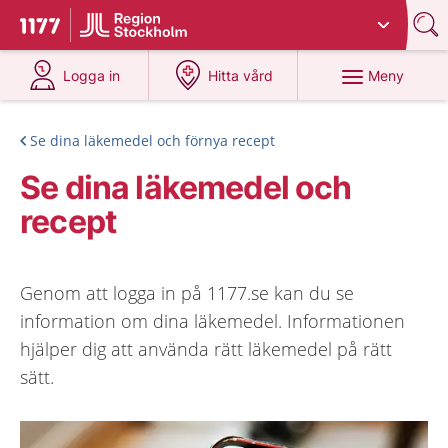
Du har valt region
Stockholms län
.
Till startsidan för 1177
på 1177.se
på 1177.se
Meny
Logga in
Hitta vård
Se dina läkemedel och förnya recept
Se dina läkemedel och
recept
Genom att logga in på 1177.se kan du se
information om dina läkemedel. Informationen
hjälper dig att använda rätt läkemedel på rätt
sätt.