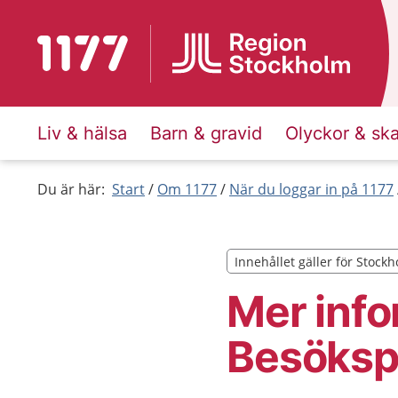
Till startsidan för 1177
Liv & hälsa
Barn & gravid
Olyckor & sk
Du är här:
Start
Om 1177
När du loggar in på 1177
Innehållet gäller för Stock
Innehållet gäller för Stock
Mer info
Besöksp