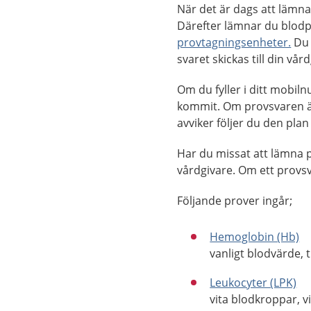
När det är dags att lämna
Därefter lämnar du blod
provtagningsenheter.
Du 
svaret skickas till din vår
Om du fyller i ditt mobil
kommit. Om provsvaren är
avviker följer du den pl
Har du missat att lämna 
vårdgivare. Om ett provsv
Följande prover ingår;
Hemoglobin (Hb)
vanligt blodvärde, 
Leukocyter (LPK)
vita blodkroppar, v