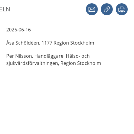
Dela via mejl
Kopiera län
Skr
KELN
2026-06-16
Åsa
Schöldéen,
1177 Region Stockholm
Per
Nilsson,
Handläggare,
Hälso- och
sjukvårdsförvaltningen, Region Stockholm