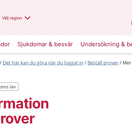
Du har valt region
Välj
en annan
region
Stockholms län
.
ador
Sjukdomar & besvär
Undersökning & b
Det här kan du göra när du loggat in
Beställ prover
Mer
holms län
holms län
rmation
rover