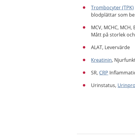
Trombocyter (TPK)
blodplättar som beh
MCV, MCHC, MCH, E
Mått på storlek oc
ALAT, Levervärde
Kreatinin
, Njurfun
SR,
CRP
Inflammati
Urinstatus,
Urinpr