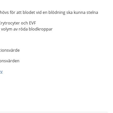
övs för att blodet vid en blödning ska kunna stelna
rytrocyter och EVF
h volym av röda blodkroppar
ktionsvärde
onsvärden
ov