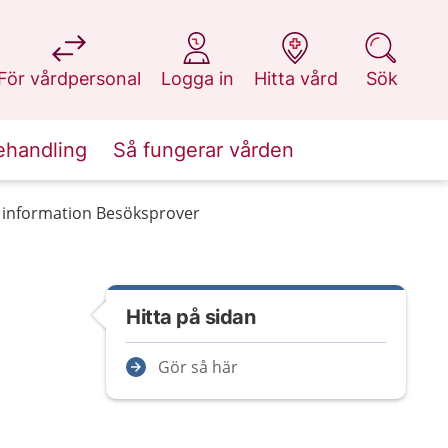
på 1177.se
på 1177.se
på 1177.se
på 1177.se
För vårdpersonal
Logga in
Hitta vård
Sök
ehandling
Så fungerar vården
 information Besöksprover
Hitta på sidan
Gör så här