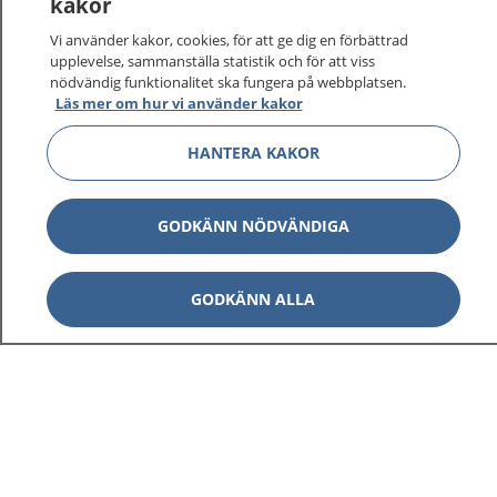
kakor
På 1177.se får du råd om hälsa och information om
Vi använder kakor, cookies, för att ge dig en förbättrad
sjukdomar och vilka mottagningar du kan kontakta.
upplevelse, sammanställa statistik och för att viss
Logga in för att läsa din journal och göra dina
nödvändig funktionalitet ska fungera på webbplatsen.
vårdärenden. Ring telefonnummer 1177 för
Läs mer om hur vi använder kakor
sjukvårdsrådgivning dygnet runt.
HANTERA KAKOR
1177 ger dig råd när du vill må bättre.
GODKÄNN NÖDVÄNDIGA
Visa inn
GODKÄNN ALLA
1177 på flera språk
Visa inn
Om 1177
Visa inn
Kontakt