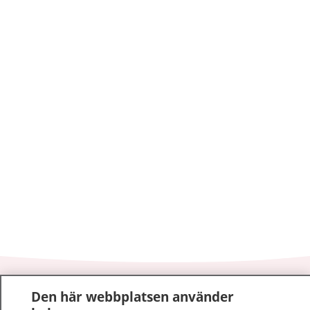
1177
–
tryggt om din hälsa och vård
Den här webbplatsen använder