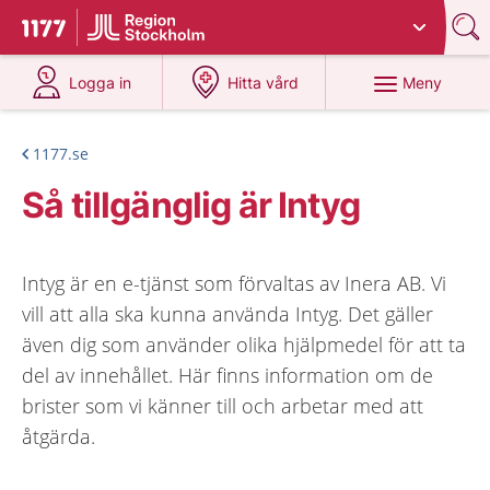
Du har valt region
Stockholms län
.
Till startsidan för 1177
på 1177.se
på 1177.se
Meny
Logga in
Hitta vård
1177.se
Så tillgänglig är Intyg
Intyg är en e-tjänst som förvaltas av Inera AB. Vi
vill att alla ska kunna använda Intyg. Det gäller
även dig som använder olika hjälpmedel för att ta
del av innehållet. Här finns information om de
brister som vi känner till och arbetar med att
åtgärda.