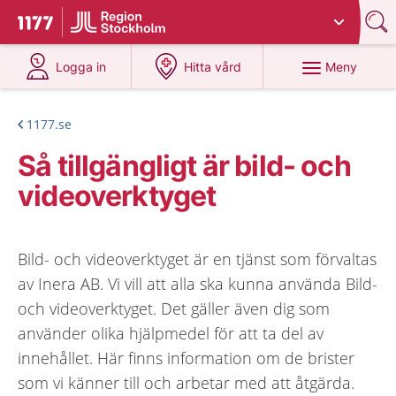
Du har valt region
Stockholms län
.
Till startsidan för 1177
på 1177.se
på 1177.se
Meny
Logga in
Hitta vård
1177.se
Så tillgängligt är bild- och
videoverktyget
Bild- och videoverktyget är en tjänst som förvaltas
av Inera AB. Vi vill att alla ska kunna använda Bild-
och videoverktyget. Det gäller även dig som
använder olika hjälpmedel för att ta del av
innehållet. Här finns information om de brister
som vi känner till och arbetar med att åtgärda.