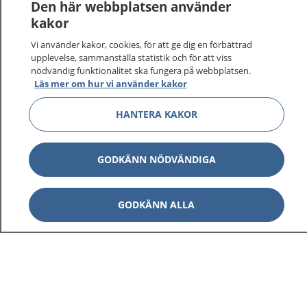
Den här webbplatsen använder
kakor
Vi använder kakor, cookies, för att ge dig en förbättrad
1177
–
tryggt om din hälsa och vård
upplevelse, sammanställa statistik och för att viss
nödvändig funktionalitet ska fungera på webbplatsen.
Läs mer om hur vi använder kakor
På 1177.se får du råd om hälsa och information om
sjukdomar och vilka mottagningar du kan kontakta.
HANTERA KAKOR
Logga in för att läsa din journal och göra dina
vårdärenden. Ring telefonnummer 1177 för
sjukvårdsrådgivning dygnet runt.
GODKÄNN NÖDVÄNDIGA
1177 ger dig råd när du vill må bättre.
GODKÄNN ALLA
Visa inn
1177 på flera språk
Visa inn
Om 1177