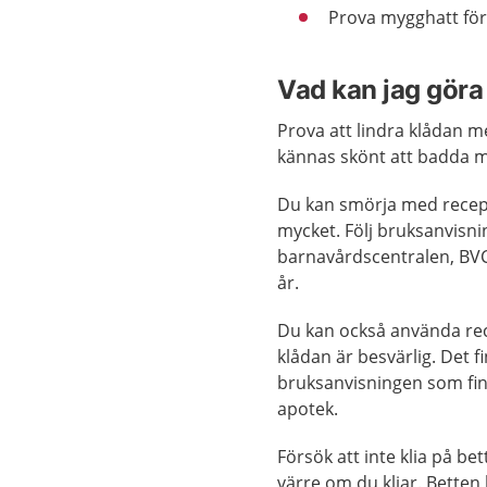
Prova mygghatt för 
Vad kan jag göra 
Prova att lindra klådan me
kännas skönt att badda med
Du kan smörja med recept
mycket. Följ bruksanvisni
barnavårdscentralen, BVC
år.
Du kan också använda rec
klådan är besvärlig. Det f
bruksanvisningen som fin
apotek.
Försök att inte klia på b
värre om du kliar. Betten 