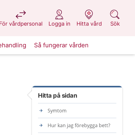
på 1177.se
på 1177.se
på 1177.se
på 1177.se
För vårdpersonal
Logga in
Hitta vård
Sök
ehandling
Så fungerar vården
Hitta på sidan
Symtom
Hur kan jag förebygga bett?