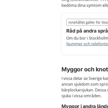
bedöma dina symtom eller
Slut på det regionala t
Innehållet gäller för St
Nedan innehåll gäller r
Råd på andra spr
Om du bor i Stockholms
Nummer och telefontide
Myggor och knot
I vissa delar av Sverige k
annan sjukdom som sprid
bärplockarsjukan. Dessa 
sjuka i vissa områden.
Myggor i andra länd