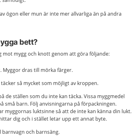
 samtidigt.
n av ögon eller mun är inte mer allvarliga än på andra
bygga bett?
g mot mygg och knott genom att göra följande:
. Myggor dras till mörka färger.
täcker så mycket som möjligt av kroppen.
 de ställen som du inte kan täcka. Vissa myggmedel
på små barn. Följ anvisningarna på förpackningen.
 myggornas luktsinne så att de inte kan känna din lukt.
hittar dig och i stället letar upp ett annat byte.
l barnvagn och barnsäng.