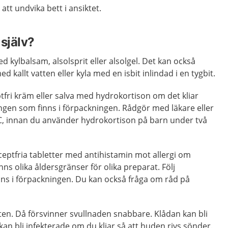
att undvika bett i ansiktet.
själv?
d kylbalsam, alsolsprit eller alsolgel. Det kan också
 kallt vatten eller kyla med en isbit inlindad i en tygbit.
fri kräm eller salva med hydrokortison om det kliar
ngen som finns i förpackningen. Rådgör med läkare eller
, innan du använder hydrokortison på barn under två
eptfria tabletter med antihistamin mot allergi om
inns olika åldersgränser för olika preparat. Följ
ns i förpackningen. Du kan också fråga om råd på
etten. Då försvinner svullnaden snabbare. Klådan kan bli
kan bli infekterade om du kliar så att huden rivs sönder.