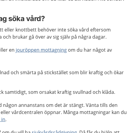
jag söka vård?
t eller knottbett behöver inte söka vård eftersom
a och brukar gå över av sig själv på några dagar.
ller en
jouröppen mottagning
om du har något av
dnad och smärta på stickstället som blir kraftig och ökar
ick samtidigt, som orsakat kraftig svullnad och klåda.
d någon annanstans om det är stängt. Vänta tills den
eller vårdcentralen öppnar. Många mottagningar kan du
 in
.
 om du vill ha
sjukvårdsrådgivning
. Då får du hjälp att