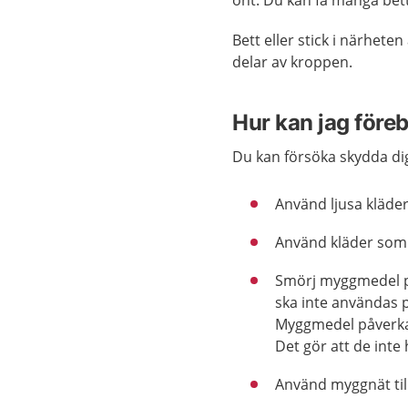
ont. Du kan få många bett
Bett eller stick i närhete
delar av kroppen.
Hur kan jag före
Du kan försöka skydda di
Använd ljusa kläder
Använd kläder som 
Smörj myggmedel på
ska inte användas 
Myggmedel påverkar
Det gör att de inte 
Använd myggnät til