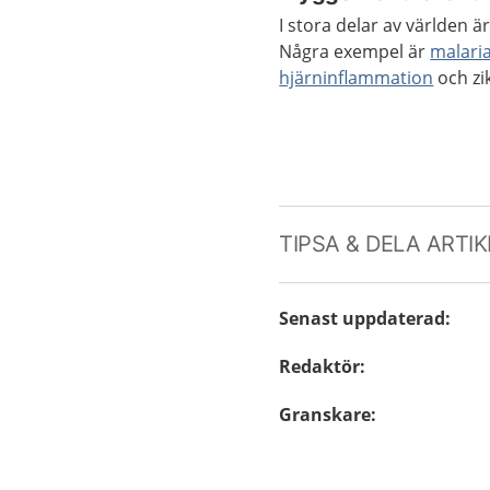
I stora delar av världen
Några exempel är
malari
hjärninflammation
och zi
TIPSA & DELA ARTI
Senast uppdaterad
:
Redaktör
:
Granskare
: