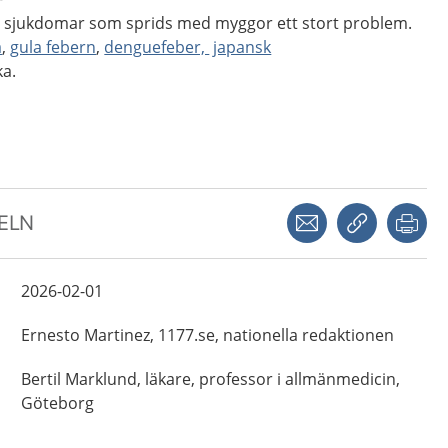
 är sjukdomar som sprids med myggor ett stort problem.
a
,
gula febern
,
denguefeber,
japansk
ka.
Dela via mejl
Kopiera län
Skr
KELN
2026-02-01
Ernesto
Martinez,
1177.se, nationella redaktionen
Bertil
Marklund,
läkare, professor i allmänmedicin,
Göteborg