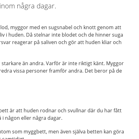
 inom några dagar.
blod, myggor med en sugsnabel och knott genom att
aliv i huden. Då stelnar inte blodet och de hinner suga
var reagerar på saliven och gör att huden kliar och
starkare än andra. Varför är inte riktigt känt. Myggor
öredra vissa personer framför andra. Det beror på de
tt är att huden rodnar och svullnar där du har fått
så i någon eller några dagar.
tom som myggbett, men även själva betten kan göra