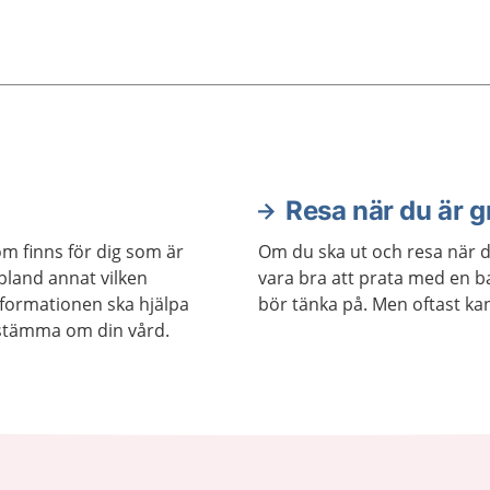
Resa när du är g
om finns för dig som är
Om du ska ut och resa när d
 bland annat vilken
vara bra att prata med en 
nformationen ska hjälpa
bör tänka på. Men oftast ka
estämma om din vård.