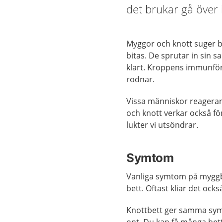
det brukar gå över
Myggor och knott suger 
bitas. De sprutar in sin s
klart. Kroppens immunförs
rodnar.
Vissa människor reagerar 
och knott verkar också f
lukter vi utsöndrar.
Symtom
Vanliga symtom på myggbe
bett. Oftast kliar det ock
Knottbett ger samma sym