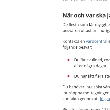
När och var ska 
De flesta som får myggbet
besvären oftast är lindrig
Kontakta en
vårdcentral
e
följande besvär:
Du får svullnad, ro
efter några dagar.
Du har fått flera st
Du behöver inte söka vår
jouröppna mottagningen 
kontakta genom att
logga
Ring telefonnummer 1177