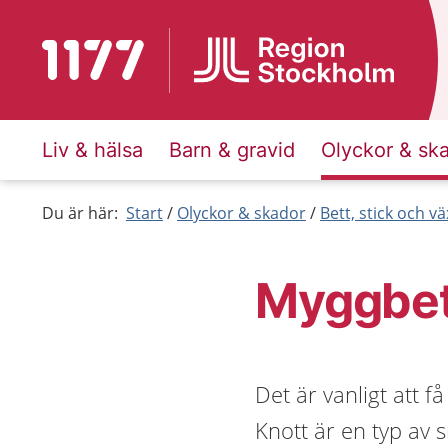
Till startsidan för 1177
Liv & hälsa
Barn & gravid
Olyckor & sk
Du är här:
Start
Olyckor & skador
Bett, stick och vä
Myggbet
Det är vanligt att 
Knott är en typ av 