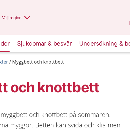
Du har valt region
Välj
en annan
region
Stockholms län
.
ador
Sjukdomar & besvär
Undersökning & b
xter
Myggbett och knottbett
t och knottbett
få myggbett och knottbett på sommaren.
små myggor. Betten kan svida och klia men