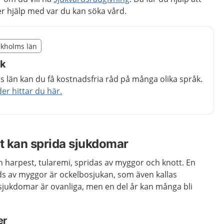
 hjälp med var du kan söka vård.
illägget från region Stockholms län
ockholms län
egion Stockholms län
åk
 län kan du få kostnadsfria råd på många olika språk.
r hittar du här.
t kan sprida sjukdomar
an harpest, tularemi, spridas av myggor och knott. En
s av myggor är ockelbosjukan, som även kallas
sjukdomar är ovanliga, men en del år kan många bli
er