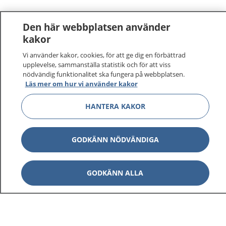
Den här webbplatsen använder
kakor
Vi använder kakor, cookies, för att ge dig en förbättrad
upplevelse, sammanställa statistik och för att viss
nödvändig funktionalitet ska fungera på webbplatsen.
Läs mer om hur vi använder kakor
1177
–
tryggt om din hälsa och vård
HANTERA KAKOR
På 1177.se får du råd om hälsa och information om
GODKÄNN NÖDVÄNDIGA
sjukdomar och vilka mottagningar du kan kontakta.
Logga in för att läsa din journal och göra dina
vårdärenden. Ring telefonnummer 1177 för
GODKÄNN ALLA
sjukvårdsrådgivning dygnet runt.
1177 ger dig råd när du vill må bättre.