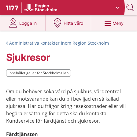
Du har valt region
Stockholms län
.
Till startsidan för 1177
på 1177.se
på 1177.se
Meny
Logga in
Hitta vård
Administrativa kontakter inom Region Stockholm
Sjukresor
Innehållet gäller för Stockholms län
Innehållet gäller för Stockholms län
Om du behöver söka vård på sjukhus, vårdcentral
eller motsvarande kan du bli beviljad en så kallad
sjukresa. Har du frågor kring resekostnader eller vill
begära ersättning för detta ska du kontakta
Kundservice för färdtjänst och sjukresor.
Färdtjänsten