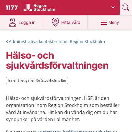
Du har valt region
Stockholms län
.
Till startsidan för 1177
på 1177.se
på 1177.se
Meny
Logga in
Hitta vård
Administrativa kontakter inom Region Stockholm
Hälso- och
sjukvårdsförvaltningen
Innehållet gäller för Stockholms län
Innehållet gäller för Stockholms län
Hälso- och sjukvårdsförvaltningen, HSF, är den
organisation inom Region Stockholm som beställer
vård åt invånarna. Hit kan du vända dig om du har
synpunker på vården i allmänhet.