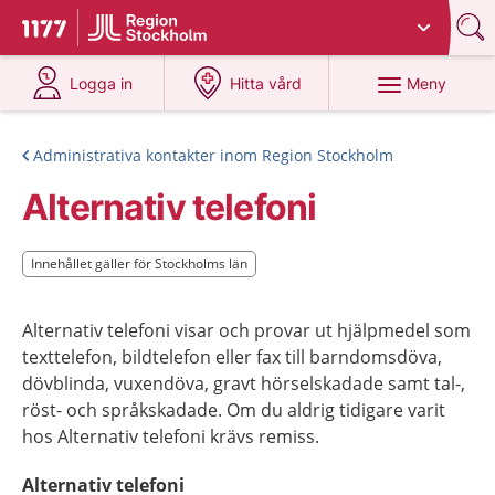
Du har valt region
Stockholms län
.
Till startsidan för 1177
på 1177.se
på 1177.se
Meny
Logga in
Hitta vård
Administrativa kontakter inom Region Stockholm
Alternativ telefoni
Innehållet gäller för Stockholms län
Innehållet gäller för Stockholms län
Alternativ telefoni visar och provar ut hjälpmedel som
texttelefon, bildtelefon eller fax till barndomsdöva,
dövblinda, vuxendöva, gravt hörselskadade samt tal-,
röst- och språkskadade. Om du aldrig tidigare varit
hos Alternativ telefoni krävs remiss.
Alternativ telefoni