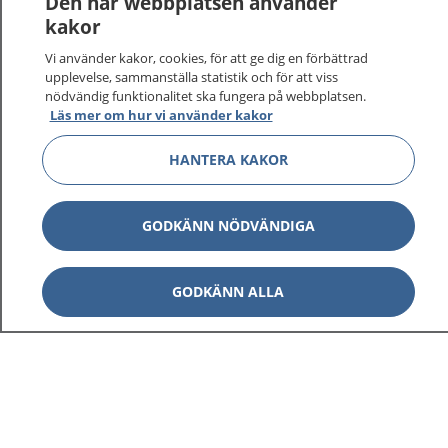
Den här webbplatsen använder
kakor
Vi använder kakor, cookies, för att ge dig en förbättrad
upplevelse, sammanställa statistik och för att viss
nödvändig funktionalitet ska fungera på webbplatsen.
Läs mer om hur vi använder kakor
HANTERA KAKOR
1177
–
tryggt om din hälsa och vård
På 1177.se får du råd om hälsa och information om
GODKÄNN NÖDVÄNDIGA
sjukdomar och vilka mottagningar du kan kontakta.
Logga in för att läsa din journal och göra dina
GODKÄNN ALLA
vårdärenden. Ring telefonnummer 1177 för
sjukvårdsrådgivning dygnet runt.
1177 ger dig råd när du vill må bättre.