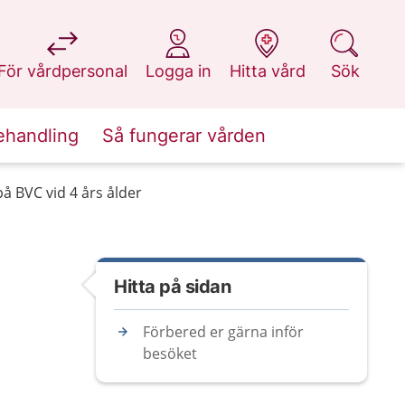
på 1177.se
på 1177.se
på 1177.se
på 1177.se
För vårdpersonal
Logga in
Hitta vård
Sök
ehandling
Så fungerar vården
å BVC vid 4 års ålder
Hitta på sidan
Förbered er gärna inför
besöket