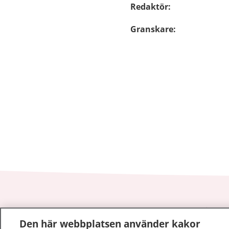
Redaktör
:
Granskare
:
1177
–
tryggt om din hälsa och vård
Den här webbplatsen använder kakor