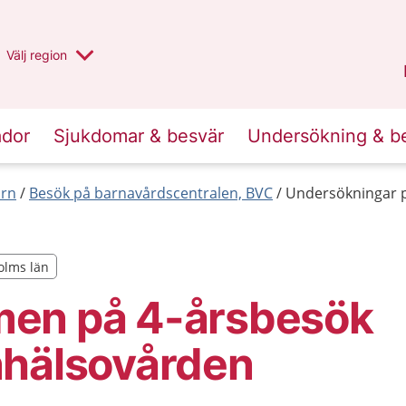
Du har valt region
Välj
en annan
region
Stockholms län
.
ador
Sjukdomar & besvär
Undersökning & b
arn
Besök på barnavårdscentralen, BVC
Undersökningar p
holms län
holms län
en på 4-årsbesök
nhälsovården