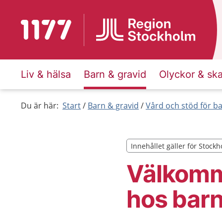
Till startsidan för 1177
Liv & hälsa
Barn & gravid
Olyckor & sk
Du är här:
Start
Barn & gravid
Vård och stöd för b
Innehållet gäller för Stock
Innehållet gäller för Stock
Välkomm
hos bar