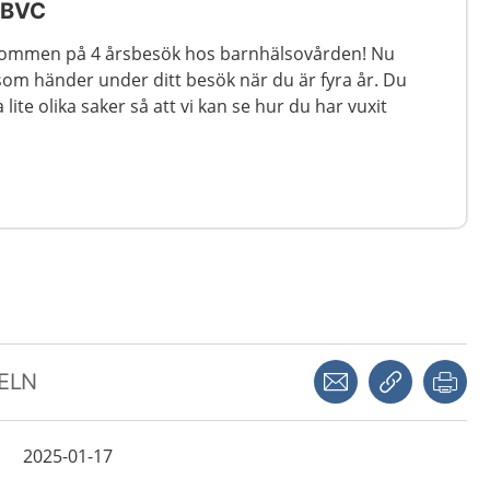
l BVC
ommen på 4 årsbesök hos barnhälsovården! Nu
 som händer under ditt besök när du är fyra år. Du
lite olika saker så att vi kan se hur du har vuxit
Dela via mejl
Kopiera län
Skr
KELN
2025-01-17