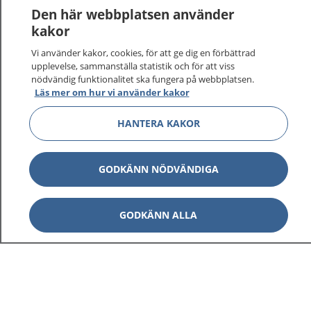
1177
–
tryggt om din hälsa och vård
Den här webbplatsen använder
kakor
På 1177.se får du råd om hälsa och information om
Vi använder kakor, cookies, för att ge dig en förbättrad
sjukdomar och vilka mottagningar du kan kontakta.
upplevelse, sammanställa statistik och för att viss
Logga in för att läsa din journal och göra dina
nödvändig funktionalitet ska fungera på webbplatsen.
vårdärenden. Ring telefonnummer 1177 för
Läs mer om hur vi använder kakor
sjukvårdsrådgivning dygnet runt.
1177 ger dig råd när du vill må bättre.
HANTERA KAKOR
GODKÄNN NÖDVÄNDIGA
Visa inn
1177 på flera språk
GODKÄNN ALLA
Visa inn
Om 1177
Visa inn
Kontakt