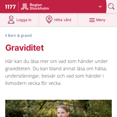
Du har valt region
Stockholms län
.
Till startsidan för 1177
på 1177.se
på 1177.se
Meny
Logga in
Hitta vård
Barn & gravid
Graviditet
Här kan du läsa mer om vad som händer under
graviditeten. Du kan bland annat läsa om hälsa,
undersökningar, besvär och vad som händer i
livmodern vecka för vecka.