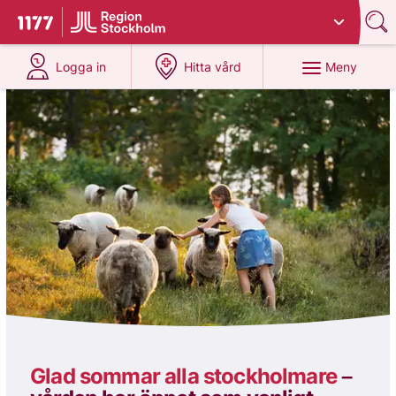
Du har valt region
Stockholms län
.
Till startsidan för 1177
på 1177.se
på 1177.se
Meny
Logga in
Hitta vård
1177
Glad sommar alla stockholmare
–