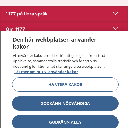
Visa inn
1177 på flera språk
Visa inn
Om 1177
Den här webbplatsen använder
Visa inn
Kontakt
kakor
Vi använder kakor, cookies, för att ge dig en förbättrad
upplevelse, sammanställa statistik och för att viss
Behandling av personuppgifter
nödvändig funktionalitet ska fungera på webbplatsen.
Läs mer om hur vi använder kakor
Hantering av kakor
HANTERA KAKOR
Inställningar för kakor
GODKÄNN NÖDVÄNDIGA
1177 – en tjänst från
Inera.
GODKÄNN ALLA