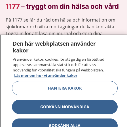
1177
–
tryggt om din hälsa och vård
På 1177.se får du råd om hälsa och information om
sjukdomar och vilka mottagningar du kan kontakta.
Logga in för att läsa din journal och göra dina
vårdärenden. Ring telefonnummer 1177 för
Den här webbplatsen använder
sjukvårdsrådgivning dygnet runt.
kakor
1177 ger dig råd när du vill må bättre.
Vi använder kakor, cookies, för att ge dig en förbättrad
upplevelse, sammanställa statistik och för att viss
nödvändig funktionalitet ska fungera på webbplatsen.
Läs mer om hur vi använder kakor
HANTERA KAKOR
Visa inn
1177 på flera språk
Visa inn
GODKÄNN NÖDVÄNDIGA
Om 1177
Visa inn
Kontakt
GODKÄNN ALLA