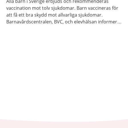
Alla barn i Sverige erbjuds och rekommenderas
vaccination mot tolv sjukdomar. Barn vaccineras för
att få ett bra skydd mot allvarliga sjukdomar.
Barnavårdscentralen, BVC, och elevhälsan informerar
om när det är dags för barnet att få vaccinationerna.