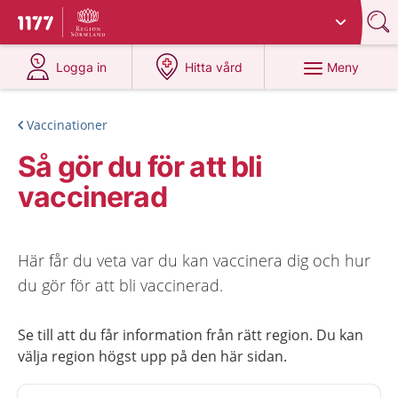
Du har valt region
Sörmland
.
Till startsidan för 1177
på 1177.se
på 1177.se
Meny
Logga in
Hitta vård
Vaccinationer
Så gör du för att bli
vaccinerad
Här får du veta var du kan vaccinera dig och hur
du gör för att bli vaccinerad.
Se till att du får information från rätt region. Du kan
välja region högst upp på den här sidan.