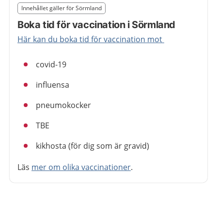
Slut på det regionala tillägget från region Sörmland
Innehållet gäller för Sörmland
Nedan innehåll gäller region Sörmland
Boka tid för vaccination i Sörmland
Här kan du boka tid för vaccination mot
covid-19
influensa
pneumokocker
TBE
kikhosta (för dig som är gravid)
Läs
mer om olika vaccinationer
.