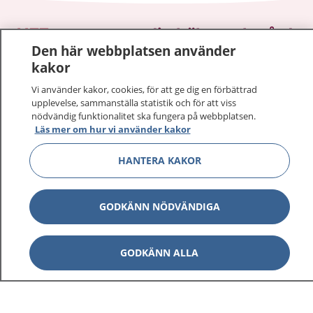
1177
–
tryggt om din hälsa och vård
Den här webbplatsen använder
kakor
På 1177.se får du råd om hälsa och information om
sjukdomar och vilka mottagningar du kan kontakta.
Vi använder kakor, cookies, för att ge dig en förbättrad
Logga in för att läsa din journal och göra dina
upplevelse, sammanställa statistik och för att viss
nödvändig funktionalitet ska fungera på webbplatsen.
vårdärenden. Ring telefonnummer 1177 för
Läs mer om hur vi använder kakor
sjukvårdsrådgivning dygnet runt.
1177 ger dig råd när du vill må bättre.
HANTERA KAKOR
GODKÄNN NÖDVÄNDIGA
Visa inn
1177 på flera språk
GODKÄNN ALLA
Visa inn
Om 1177