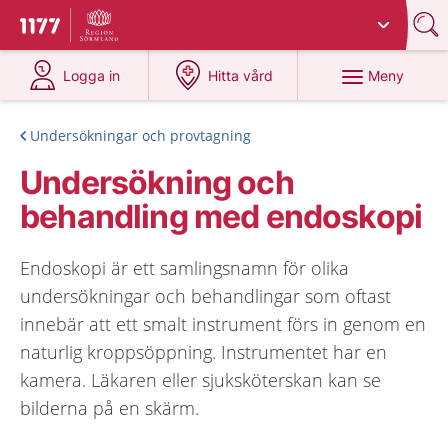
Du har valt region
Sörmland
.
Till startsidan för 1177
på 1177.se
på 1177.se
Meny
Logga in
Hitta vård
Undersökningar och provtagning
Undersökning och
behandling med endoskopi
Endoskopi är ett samlingsnamn för olika
undersökningar och behandlingar som oftast
innebär att ett smalt instrument förs in genom en
naturlig kroppsöppning. Instrumentet har en
kamera. Läkaren eller sjuksköterskan kan se
bilderna på en skärm.