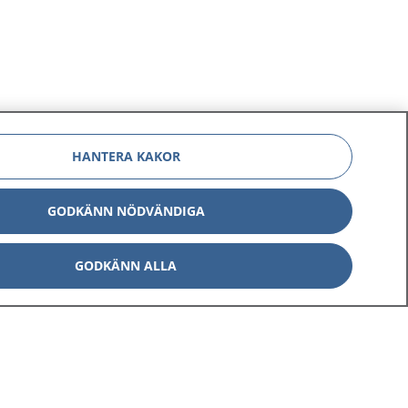
HANTERA KAKOR
GODKÄNN NÖDVÄNDIGA
GODKÄNN ALLA
Om 1177
Kontakt
E-tjänster
Press
Aktuellt
Digital tillgänglighet