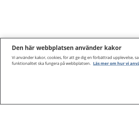
Den här webbplatsen använder kakor
Vi använder kakor, cookies, för att ge dig en förbättrad upplevelse, s
funktionalitet ska fungera på webbplatsen.
Läs mer om hur vi anv
1177
–
tryggt om din hälsa och vård
På 1177.se får du råd om hälsa och information om 
vilka mottagningar du kan kontakta. Logga in för att lä
och göra dina vårdärenden. Ring telefonnummer 1177
sjukvårdsrådgivning dygnet runt.
1177 ger dig råd när du vill må bättre.