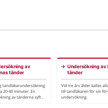
ersökning av
Undersökning av 
nas tänder
tänder
ig tandläkarundersökning
Vid tre års ålder kallas al
ta 20-40 minuter. En
till tandläkaren för sin för
kning av tänderna syftar
undersökning.
 ta reda på om man har