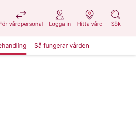
på 1177.se
på 1177.se
på 1177.se
på 1177.se
För vårdpersonal
Logga in
Hitta vård
Sök
ehandling
Så fungerar vården