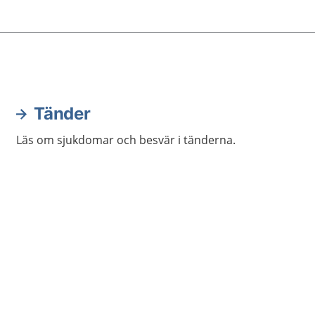
roblem eller sjukdomar i
a.
Tänder
Läs om sjukdomar och besvär i tänderna.