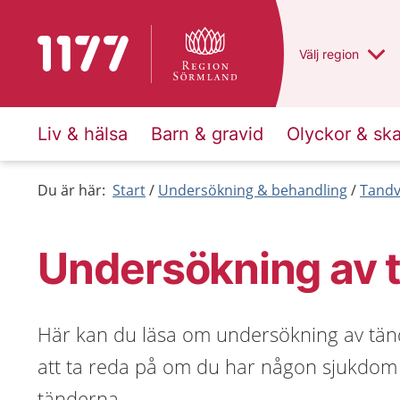
Till startsidan för 1177
Du har valt regio
Välj
en annan
region
Liv & hälsa
Barn & gravid
Olyckor & sk
Du är här:
Start
Undersökning & behandling
Tandv
Undersökning av 
Här kan du läsa om undersökning av tän
att ta reda på om du har någon sjukdom
tänderna.