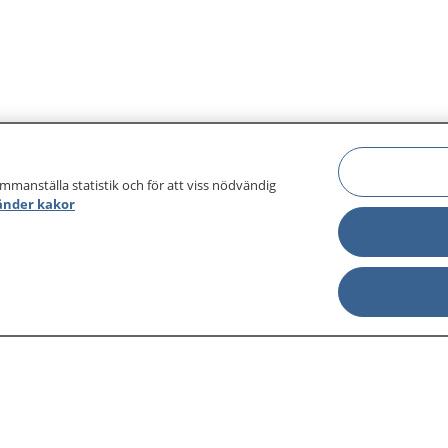
ammanställa statistik och för att viss nödvändig
änder kakor
sjukdomar och
Other languages
sa din journal
Lättläst svenska
 för