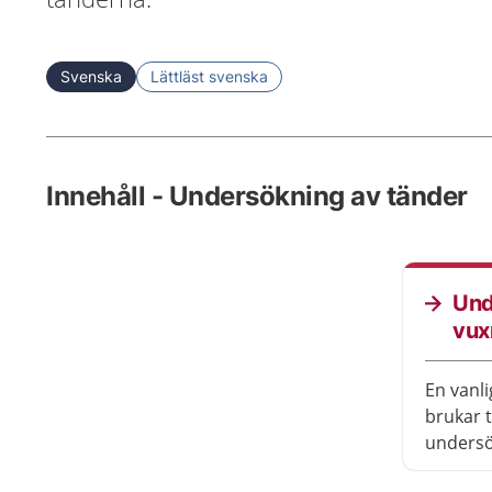
Svenska
Lättläst svenska
Innehåll - Undersökning av tänder
Und
vux
En vanl
brukar 
undersö
till att