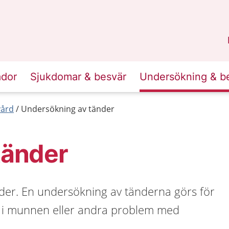
n
Sörmland
.
ador
Sjukdomar & besvär
Undersökning & b
ård
Undersökning av tänder
tänder
der. En undersökning av tänderna görs för
 i munnen eller andra problem med