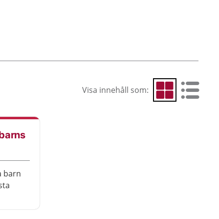
Visa innehåll som:
Visa som rutnät
Visa som 
barns
la barn
sta