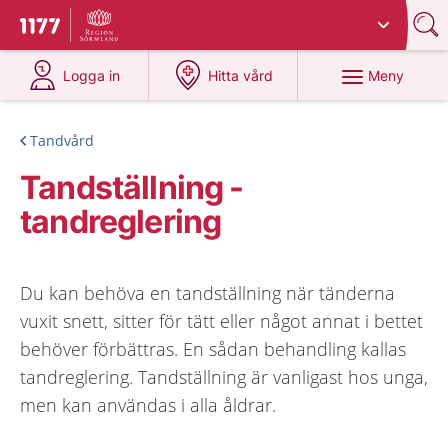
Du har valt region
Sörmland
.
Till startsidan för 1177
på 1177.se
på 1177.se
Meny
Logga in
Hitta vård
Tandvård
Tandställning -
tandreglering
Du kan behöva en tandställning när tänderna
vuxit snett, sitter för tätt eller något annat i bettet
behöver förbättras. En sådan behandling kallas
tandreglering. Tandställning är vanligast hos unga,
men kan användas i alla åldrar.