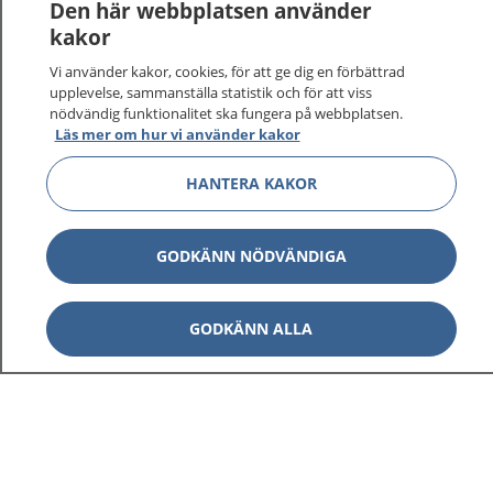
Logga in för att läsa din journal och göra dina
Den här webbplatsen använder
vårdärenden. Ring telefonnummer 1177 för
kakor
sjukvårdsrådgivning dygnet runt.
Vi använder kakor, cookies, för att ge dig en förbättrad
1177 ger dig råd när du vill må bättre.
upplevelse, sammanställa statistik och för att viss
nödvändig funktionalitet ska fungera på webbplatsen.
Läs mer om hur vi använder kakor
HANTERA KAKOR
Visa inn
1177 på flera språk
GODKÄNN NÖDVÄNDIGA
Visa inn
Om 1177
GODKÄNN ALLA
Visa inn
Kontakt
Behandling av personuppgifter
Hantering av kakor