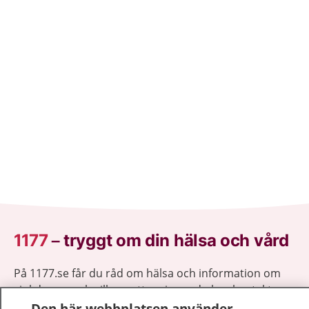
1177
–
tryggt om din hälsa och vård
På 1177.se får du råd om hälsa och information om
sjukdomar och vilka mottagningar du kan kontakta.
Logga in för att läsa din journal och göra dina
Den här webbplatsen använder