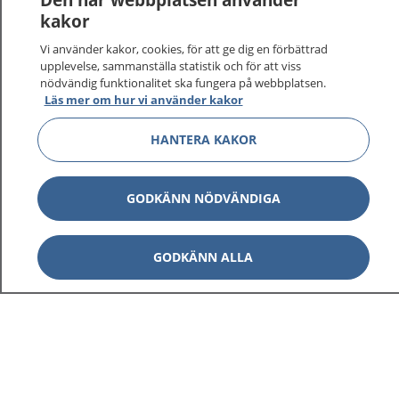
vårdärenden. Ring telefonnummer 1177 för
kakor
sjukvårdsrådgivning dygnet runt.
Vi använder kakor, cookies, för att ge dig en förbättrad
1177 ger dig råd när du vill må bättre.
upplevelse, sammanställa statistik och för att viss
nödvändig funktionalitet ska fungera på webbplatsen.
Läs mer om hur vi använder kakor
HANTERA KAKOR
Visa inn
1177 på flera språk
GODKÄNN NÖDVÄNDIGA
Visa inn
Om 1177
GODKÄNN ALLA
Visa inn
Kontakt
Behandling av personuppgifter
Hantering av kakor