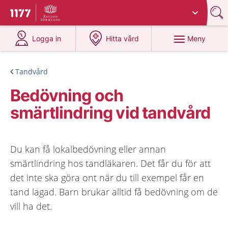
Du har valt region
Sörmland
.
Till startsidan för 1177
på 1177.se
på 1177.se
Meny
Logga in
Hitta vård
Tandvård
Bedövning och
smärtlindring vid tandvård
Du kan få lokalbedövning eller annan
smärtlindring hos tandläkaren. Det får du för att
det inte ska göra ont när du till exempel får en
tand lagad. Barn brukar alltid få bedövning om de
vill ha det.