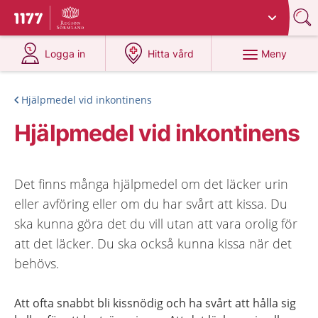
Du har valt region
Sörmland
.
Till startsidan för 1177
på 1177.se
på 1177.se
Meny
Logga in
Hitta vård
Hjälpmedel vid inkontinens
Hjälpmedel vid inkontinens
Det finns många hjälpmedel om det läcker urin
eller avföring eller om du har svårt att kissa. Du
ska kunna göra det du vill utan att vara orolig för
att det läcker. Du ska också kunna kissa när det
behövs.
Att ofta snabbt bli kissnödig och ha svårt att hålla sig