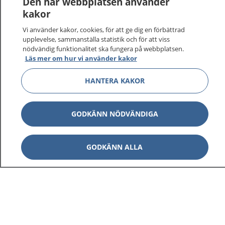
Den här webbplatsen använder
kakor
På 1177.se får du råd om hälsa och information om
Vi använder kakor, cookies, för att ge dig en förbättrad
sjukdomar och vilka mottagningar du kan kontakta.
upplevelse, sammanställa statistik och för att viss
Logga in för att läsa din journal och göra dina
nödvändig funktionalitet ska fungera på webbplatsen.
vårdärenden. Ring telefonnummer 1177 för
Läs mer om hur vi använder kakor
sjukvårdsrådgivning dygnet runt.
1177 ger dig råd när du vill må bättre.
HANTERA KAKOR
GODKÄNN NÖDVÄNDIGA
Visa inn
GODKÄNN ALLA
1177 på flera språk
Visa inn
Om 1177
Visa inn
Kontakt