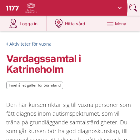
Du har valt region
Sörmland
.
Till startsidan för 1177
på 1177.se
på 1177.se
Meny
Logga in
Hitta vård
Aktiviteter för vuxna
Vardagssamtal i
Katrineholm
Innehållet gäller för Sörmland
Innehållet gäller för Sörmland
Den här kursen riktar sig till vuxna personer som
fått diagnos inom autismspektrumet, som vill
träna på grundläggande samtalsfärdigheter. Du
som går kursen bör ha god diagnoskunskap, till
exempel genom att tidigare ha gått diagnoskurs