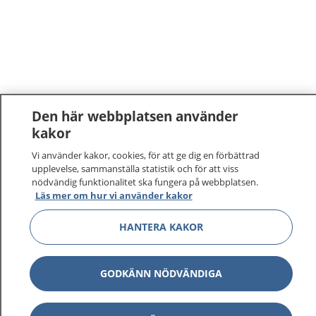
Den här webbplatsen använder
kakor
1177
–
tryggt om din hälsa och vård
Vi använder kakor, cookies, för att ge dig en förbättrad
upplevelse, sammanställa statistik och för att viss
På 1177.se får du råd om hälsa och information om
nödvändig funktionalitet ska fungera på webbplatsen.
Läs mer om hur vi använder kakor
sjukdomar och vilka mottagningar du kan kontakta.
Logga in för att läsa din journal och göra dina
HANTERA KAKOR
vårdärenden. Ring telefonnummer 1177 för
sjukvårdsrådgivning dygnet runt.
1177 ger dig råd när du vill må bättre.
GODKÄNN NÖDVÄNDIGA