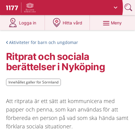
Du har valt region
Sörmland
.
Till startsidan för 1177
på 1177.se
på 1177.se
Meny
Logga in
Hitta vård
Aktiviteter för barn och ungdomar
Ritprat och sociala
berättelser i Nyköping
Innehållet gäller för Sörmland
Innehållet gäller för Sörmland
Att ritprata är ett sätt att kommunicera med
papper och penna, som kan användas för att
förbereda en person på vad som ska hända samt
förklara sociala situationer.