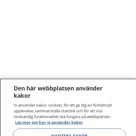
Den här webbplatsen använder
1177
–
tryggt om din hälsa och vård
kakor
Vi använder kakor, cookies, för att ge dig en förbättrad
På 1177.se får du råd om hälsa och information om
upplevelse, sammanställa statistik och för att viss
sjukdomar och vilka mottagningar du kan kontakta.
nödvändig funktionalitet ska fungera på webbplatsen.
Läs mer om hur vi använder kakor
Logga in för att läsa din journal och göra dina
vårdärenden. Ring telefonnummer 1177 för
HANTERA KAKOR