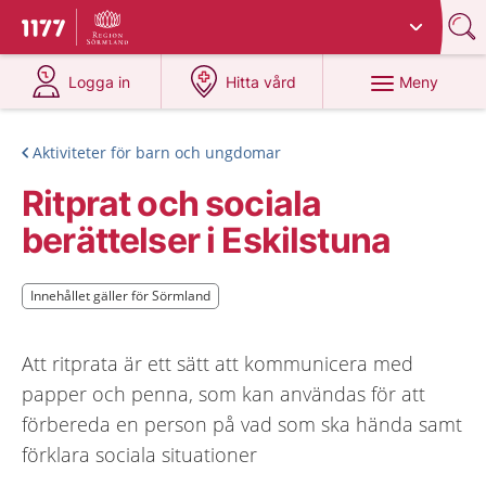
Du har valt region
Sörmland
.
Till startsidan för 1177
på 1177.se
på 1177.se
Meny
Logga in
Hitta vård
Aktiviteter för barn och ungdomar
Ritprat och sociala
berättelser i Eskilstuna
Innehållet gäller för Sörmland
Innehållet gäller för Sörmland
Att ritprata är ett sätt att kommunicera med
papper och penna, som kan användas för att
förbereda en person på vad som ska hända samt
förklara sociala situationer