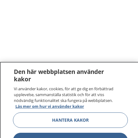
Den här webbplatsen använder
kakor
1177
–
tryggt om din hälsa och vård
Vi använder kakor, cookies, för att ge dig en förbättrad
upplevelse, sammanställa statistik och för att viss
På 1177.se får du råd om hälsa och information om
nödvändig funktionalitet ska fungera på webbplatsen.
sjukdomar och vilka mottagningar du kan kontakta.
Läs mer om hur vi använder kakor
Logga in för att läsa din journal och göra dina
vårdärenden. Ring telefonnummer 1177 för
HANTERA KAKOR
sjukvårdsrådgivning dygnet runt.
1177 ger dig råd när du vill må bättre.