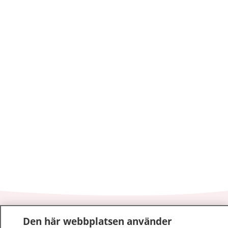
1177
–
tryggt om din hälsa och vård
Den här webbplatsen använder