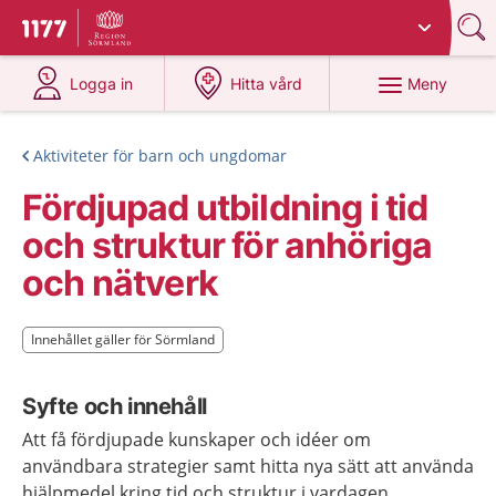
Du har valt region
Sörmland
.
Till startsidan för 1177
på 1177.se
på 1177.se
Meny
Logga in
Hitta vård
Aktiviteter för barn och ungdomar
Fördjupad utbildning i tid
och struktur för anhöriga
och nätverk
Innehållet gäller för Sörmland
Innehållet gäller för Sörmland
Syfte och innehåll
Att få fördjupade kunskaper och idéer om
användbara strategier samt hitta nya sätt att använda
hjälpmedel kring tid och struktur i vardagen.