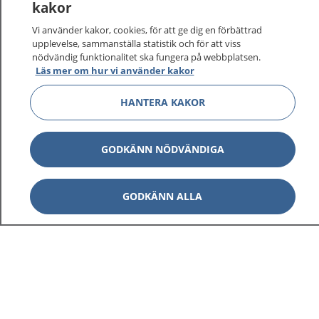
kakor
På 1177.se får du råd om hälsa och information om
Vi använder kakor, cookies, för att ge dig en förbättrad
sjukdomar och vilka mottagningar du kan kontakta.
upplevelse, sammanställa statistik och för att viss
Logga in för att läsa din journal och göra dina
nödvändig funktionalitet ska fungera på webbplatsen.
vårdärenden. Ring telefonnummer 1177 för
Läs mer om hur vi använder kakor
sjukvårdsrådgivning dygnet runt.
HANTERA KAKOR
1177 ger dig råd när du vill må bättre.
GODKÄNN NÖDVÄNDIGA
Visa inn
GODKÄNN ALLA
1177 på flera språk
Visa inn
Om 1177
Visa inn
Kontakt