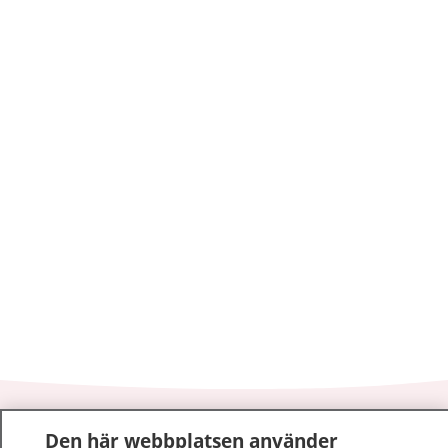
1177
–
tryggt om din hälsa och vård
Den här webbplatsen använder