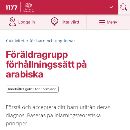
Du har valt region
Sörmland
.
Till startsidan för 1177
på 1177.se
på 1177.se
Meny
Logga in
Hitta vård
Aktiviteter för barn och ungdomar
Föräldragrupp
förhållningssätt på
arabiska
Innehållet gäller för Sörmland
Innehållet gäller för Sörmland
Förstå och acceptera ditt barn utifrån deras
diagnos. Baseras på inlärningsteoretiska
principer.