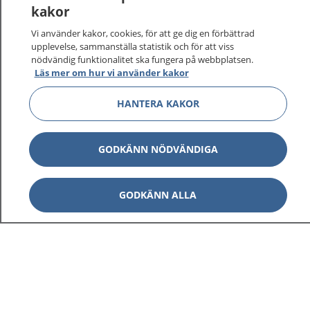
kakor
På 1177.se får du råd om hälsa och information om
Vi använder kakor, cookies, för att ge dig en förbättrad
sjukdomar och vilka mottagningar du kan kontakta.
upplevelse, sammanställa statistik och för att viss
Logga in för att läsa din journal och göra dina
nödvändig funktionalitet ska fungera på webbplatsen.
vårdärenden. Ring telefonnummer 1177 för
Läs mer om hur vi använder kakor
sjukvårdsrådgivning dygnet runt.
HANTERA KAKOR
1177 ger dig råd när du vill må bättre.
GODKÄNN NÖDVÄNDIGA
Visa inn
GODKÄNN ALLA
1177 på flera språk
Visa inn
Om 1177
Visa inn
Kontakt