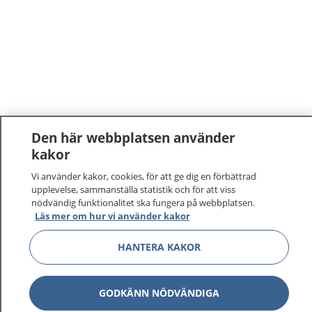
Den här webbplatsen använder
kakor
1177
–
tryggt om din hälsa och vård
Vi använder kakor, cookies, för att ge dig en förbättrad
upplevelse, sammanställa statistik och för att viss
På 1177.se får du råd om hälsa och information om
nödvändig funktionalitet ska fungera på webbplatsen.
sjukdomar och vilka mottagningar du kan kontakta.
Läs mer om hur vi använder kakor
Logga in för att läsa din journal och göra dina
HANTERA KAKOR
vårdärenden. Ring telefonnummer 1177 för
sjukvårdsrådgivning dygnet runt.
1177 ger dig råd när du vill må bättre.
GODKÄNN NÖDVÄNDIGA