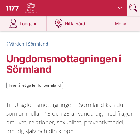
Du har valt region
Sörmland
.
Till startsidan för 1177
på 1177.se
på 1177.se
Meny
Logga in
Hitta vård
Vården i Sörmland
Ungdomsmottagningen i
Sörmland
Innehållet gäller för Sörmland
Innehållet gäller för Sörmland
Till Ungdomsmottagningen i Sörmland kan du
som är mellan 13 och 23 år vända dig med frågor
om livet, relationer, sexualitet, preventivmedel,
om dig själv och din kropp.