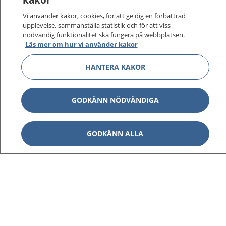
vårdärenden. Ring telefonnummer 1177 för
sjukvårdsrådgivning dygnet runt.
Vi använder kakor, cookies, för att ge dig en förbättrad
1177 ger dig råd när du vill må bättre.
upplevelse, sammanställa statistik och för att viss
nödvändig funktionalitet ska fungera på webbplatsen.
Läs mer om hur vi använder kakor
HANTERA KAKOR
Visa inn
1177 på flera språk
GODKÄNN NÖDVÄNDIGA
Visa inn
Om 1177
GODKÄNN ALLA
Visa inn
Kontakt
Behandling av personuppgifter
Hantering av kakor