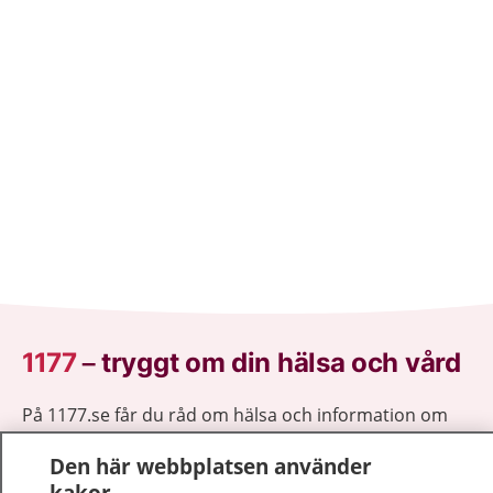
1177
–
tryggt om din hälsa och vård
På 1177.se får du råd om hälsa och information om
sjukdomar och vilka mottagningar du kan kontakta.
Den här webbplatsen använder
Logga in för att läsa din journal och göra dina
kakor