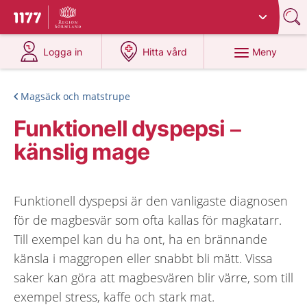
Du har valt region
Sörmland
.
Till startsidan för 1177
på 1177.se
på 1177.se
Meny
Logga in
Hitta vård
Magsäck och matstrupe
Funktionell dyspepsi –
känslig mage
Funktionell dyspepsi är den vanligaste diagnosen
för de magbesvär som ofta kallas för magkatarr.
Till exempel kan du ha ont, ha en brännande
känsla i maggropen eller snabbt bli mätt. Vissa
saker kan göra att magbesvären blir värre, som till
exempel stress, kaffe och stark mat.