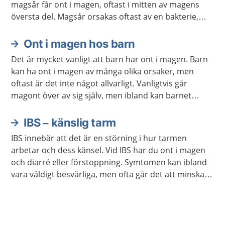
magsår får ont i magen, oftast i mitten av magens
översta del. Magsår orsakas oftast av en bakterie,
men även vissa läkemedel kan göra att du får
magsår. De allra flesta blir bra med behandling.
Ont i magen hos barn
Det är mycket vanligt att barn har ont i magen. Barn
kan ha ont i magen av många olika orsaker, men
oftast är det inte något allvarligt. Vanligtvis går
magont över av sig själv, men ibland kan barnet
behöva undersökas och behandlas.
IBS – känslig tarm
IBS innebär att det är en störning i hur tarmen
arbetar och dess känsel. Vid IBS har du ont i magen
och diarré eller förstoppning. Symtomen kan ibland
vara väldigt besvärliga, men ofta går det att minska
dem genom att undvika viss mat eller genom att
använda receptfria läkemedel.