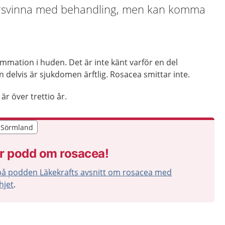
örsvinna med behandling, men kan komma
mmation i huden. Det är inte känt varför en del
 delvis är sjukdomen ärftlig. Rosacea smittar inte.
är över trettio år.
r Sörmland
r Sörmland
r podd om rosacea!
på podden Läkekrafts avsnitt om rosacea med
hjet
.