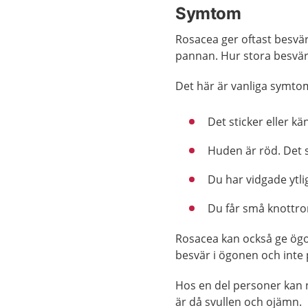
Symtom
Rosacea ger oftast besvär
pannan. Hur stora besvär 
Det här är vanliga symto
Det sticker eller k
Huden är röd. Det s
Du har vidgade ytli
Du får små knottror
Rosacea kan också ge ögo
besvär i ögonen och inte
Hos en del personer kan 
är då svullen och ojämn.