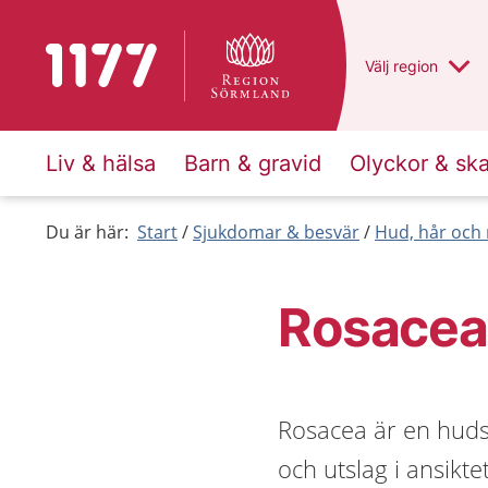
Till startsidan för 1177
Du har valt regio
Välj
en annan
region
Liv & hälsa
Barn & gravid
Olyckor & sk
Du är här:
Start
Sjukdomar & besvär
Hud, hår och 
Rosacea
Rosacea är en huds
och utslag i ansikt