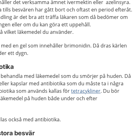
åller det verksamma ämnet ivermektin eller azelinsyra.
ills besvären har gått bort och oftast en period efteråt.
dling är det bra att träffa läkaren som då bedömer om
ngen eller om du kan göra ett uppehåll.
å vilket läkemedel du använder.
ed en gel som innehåller brimonidin. Då dras kärlen
nder ett dygn.
otika
att behandla med läkemedel som du smörjer på huden. Då
 eller kapslar med antibiotika som du måste ta i några
biotika som används kallas för
tetracykliner
. Du bör
 läkemedel på huden både under och efter
as också med antibiotika.
tora besvär