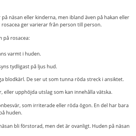
 på näsan eller kinderna, men ibland även på hakan eller
rosacea ger varierar från person till person.
m på rosacea:
änns varmt i huden.
yns tydligast på ljus hud.
ga blodkärl. De ser ut som tunna röda streck i ansiktet.
, eller upphöjda utslag som kan innehålla vätska.
nbesvär, som irriterade eller röda ögon. En del har bara
 på huden.
näsan bli förstorad, men det är ovanligt. Huden på näsan