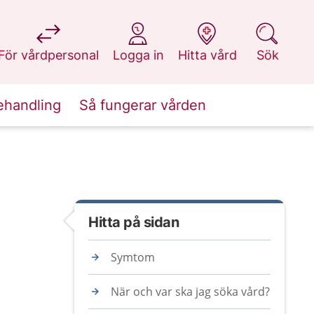
på 1177.se
på 1177.se
på 1177.se
på 1177.se
För vårdpersonal
Logga in
Hitta vård
Sök
ehandling
Så fungerar vården
Hitta på sidan
Symtom
När och var ska jag söka vård?