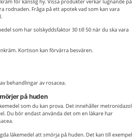
kräm för känslig hy. Vissa produkter verkar lugnande på
ra rodnaden. Fråga på ett apotek vad som kan vara
d.
del som har solskyddsfaktor 30 till 50 när du ska vara
onkräm. Kortison kan förvärra besvären.
r av behandlingar av rosacea.
mörjer på huden
 läkemedel som du kan prova. Det innehåller metronidazol
el. Du bör endast använda det om en läkare har
sacea.
gda läkemedel att smörja på huden. Det kan till exempel