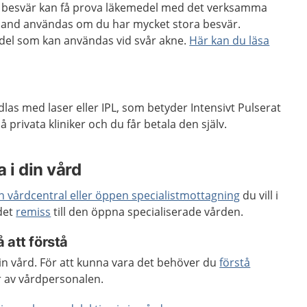
 besvär kan få prova läkemedel med det verksamma
bland användas om du har mycket stora besvär.
edel som kan användas vid svår akne.
Här kan du läsa
dlas med laser eller IPL, som betyder Intensivt Pulserat
 privata kliniker och du får betala den själv.
 i din vård
en vårdcentral eller öppen specialistmottagning
du vill i
 det
remiss
till den öppna specialiserade vården.
 att förstå
 din vård. För att kunna vara det behöver du
förstå
r av vårdpersonalen.