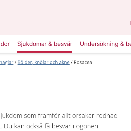
n
Sörmland
.
ador
Sjukdomar & besvär
Undersökning & b
naglar
Bölder, knölar och akne
Rosacea
jukdom som framför allt orsakar rodnad
et. Du kan också få besvär i ögonen.