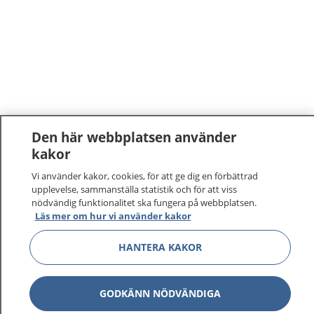
Den här webbplatsen använder
kakor
Vi använder kakor, cookies, för att ge dig en förbättrad
upplevelse, sammanställa statistik och för att viss
nödvändig funktionalitet ska fungera på webbplatsen.
Läs mer om hur vi använder kakor
1177
–
tryggt om din hälsa och vård
HANTERA KAKOR
På 1177.se får du råd om hälsa och information om
sjukdomar och vilka mottagningar du kan kontakta.
GODKÄNN NÖDVÄNDIGA
Logga in för att läsa din journal och göra dina
vårdärenden. Ring telefonnummer 1177 för