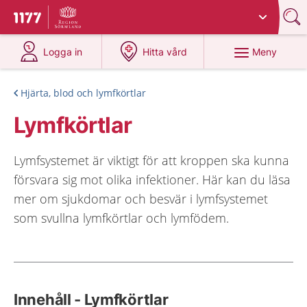
Du har valt region
Sörmland
.
Till startsidan för 1177
på 1177.se
på 1177.se
Meny
Logga in
Hitta vård
Hjärta, blod och lymfkörtlar
Lymfkörtlar
Lymfsystemet är viktigt för att kroppen ska kunna
försvara sig mot olika infektioner. Här kan du läsa
mer om sjukdomar och besvär i lymfsystemet
som svullna lymfkörtlar och lymfödem.
Innehåll - Lymfkörtlar