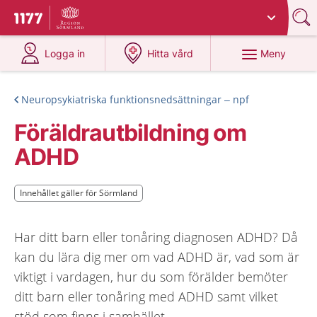
Du har valt region
Sörmland
.
Till startsidan för 1177
på 1177.se
på 1177.se
Meny
Logga in
Hitta vård
Neuropsykiatriska funktionsnedsättningar – npf
Föräldrautbildning om
ADHD
Innehållet gäller för Sörmland
Innehållet gäller för Sörmland
Har ditt barn eller tonåring diagnosen ADHD? Då
kan du lära dig mer om vad ADHD är, vad som är
viktigt i vardagen, hur du som förälder bemöter
ditt barn eller tonåring med ADHD samt vilket
stöd som finns i samhället.