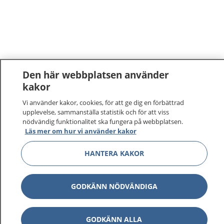
Den här webbplatsen använder
kakor
1177
–
tryggt om din hälsa och vård
Vi använder kakor, cookies, för att ge dig en förbättrad
upplevelse, sammanställa statistik och för att viss
nödvändig funktionalitet ska fungera på webbplatsen.
På 1177.se får du råd om hälsa och information om
Läs mer om hur vi använder kakor
sjukdomar och vilka mottagningar du kan kontakta.
Logga in för att läsa din journal och göra dina
HANTERA KAKOR
vårdärenden. Ring telefonnummer 1177 för
sjukvårdsrådgivning dygnet runt.
1177 ger dig råd när du vill må bättre.
GODKÄNN NÖDVÄNDIGA
GODKÄNN ALLA