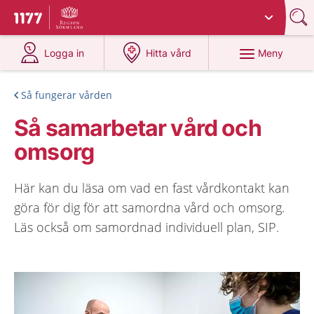
Du har valt region
Sörmland
.
Till startsidan för 1177
på 1177.se
på 1177.se
Meny
Logga in
Hitta vård
Så fungerar vården
Så samarbetar vård och
omsorg
Här kan du läsa om vad en fast vårdkontakt kan
göra för dig för att samordna vård och omsorg.
Läs också om samordnad individuell plan, SIP.