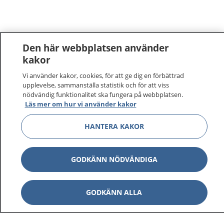
Den här webbplatsen använder
kakor
Vi använder kakor, cookies, för att ge dig en förbättrad
upplevelse, sammanställa statistik och för att viss
nödvändig funktionalitet ska fungera på webbplatsen.
Läs mer om hur vi använder kakor
1177
–
tryggt om din hälsa och vård
HANTERA KAKOR
På 1177.se får du råd om hälsa och information om
sjukdomar och vilka mottagningar du kan kontakta.
GODKÄNN NÖDVÄNDIGA
Logga in för att läsa din journal och göra dina
vårdärenden. Ring telefonnummer 1177 för
GODKÄNN ALLA
sjukvårdsrådgivning dygnet runt.
1177 ger dig råd när du vill må bättre.