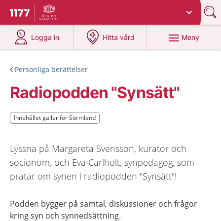
Du har valt region
Sörmland
.
Till startsidan för 1177
på 1177.se
på 1177.se
Meny
Logga in
Hitta vård
Personliga berättelser
Radiopodden "Synsätt"
Innehållet gäller för Sörmland
Innehållet gäller för Sörmland
Lyssna på Margareta Svensson, kurator och
socionom, och Eva Carlholt, synpedagog, som
pratar om synen i radiopodden "Synsätt"!
Podden bygger på samtal, diskussioner och frågor
kring syn och synnedsättning.