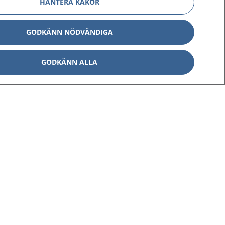
HANTERA KAKOR
GODKÄNN NÖDVÄNDIGA
GODKÄNN ALLA
Om 1177
Kontakt
E-tjänster
Press
Aktuellt
Digital tillgänglighet