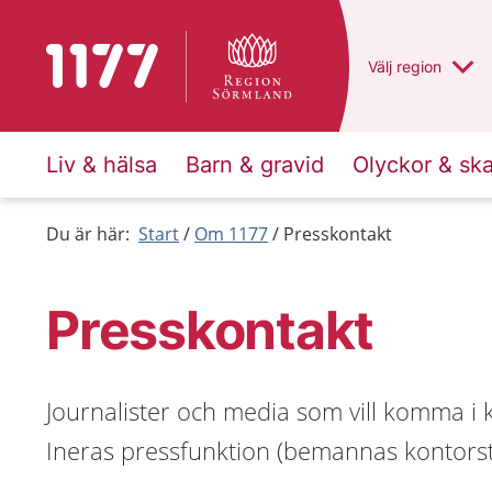
Till startsidan för 1177
Du har valt regio
Välj
en annan
region
Liv & hälsa
Barn & gravid
Olyckor & sk
Du är här:
Start
Om 1177
Presskontakt
Presskontakt
Journalister och media som vill komma i 
Ineras pressfunktion (bemannas kontorsti