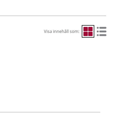
Visa innehåll som:
Visa som rutnät
Visa som 