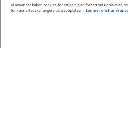
Vi använder kakor, cookies, för att ge dig en förbättrad upplevelse, s
funktionalitet ska fungera på webbplatsen.
Läs mer om hur vi anv
1177
–
tryggt om din hälsa och vård
På 1177.se får du råd om hälsa och information om 
vilka mottagningar du kan kontakta. Logga in för att lä
och göra dina vårdärenden. Ring telefonnummer 1177
sjukvårdsrådgivning dygnet runt.
1177 ger dig råd när du vill må bättre.