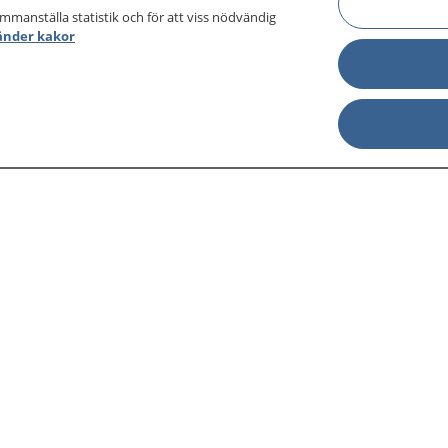
ammanställa statistik och för att viss nödvändig
änder kakor
sjukdomar och
Other languages
sa din journal
Lättläst svenska
 för