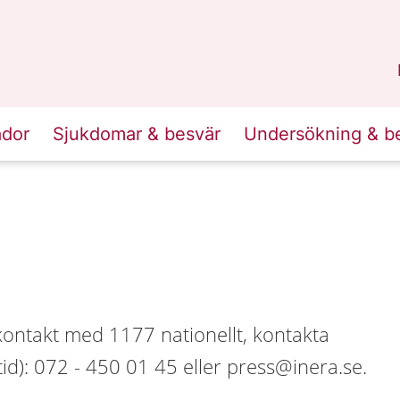
n
Sörmland
.
ador
Sjukdomar & besvär
Undersökning & b
kontakt med 1177 nationellt, kontakta
d): 072 - 450 01 45 eller press@inera.se.