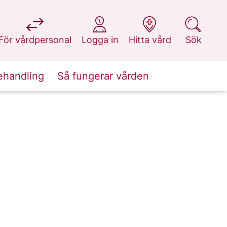
på 1177.se
på 1177.se
på 1177.se
på 1177.se
För vårdpersonal
Logga in
Hitta vård
Sök
ehandling
Så fungerar vården