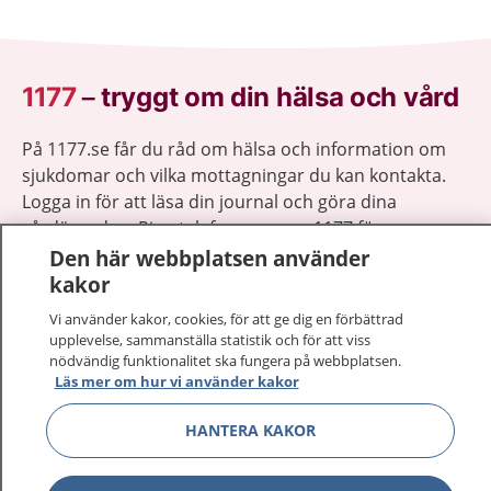
1177
–
tryggt om din hälsa och vård
På 1177.se får du råd om hälsa och information om
sjukdomar och vilka mottagningar du kan kontakta.
Logga in för att läsa din journal och göra dina
vårdärenden. Ring telefonnummer 1177 för
sjukvårdsrådgivning dygnet runt.
Den här webbplatsen använder
1177 ger dig råd när du vill må bättre.
kakor
Vi använder kakor, cookies, för att ge dig en förbättrad
upplevelse, sammanställa statistik och för att viss
nödvändig funktionalitet ska fungera på webbplatsen.
Läs mer om hur vi använder kakor
Visa inn
1177 på flera språk
HANTERA KAKOR
Visa inn
Om 1177