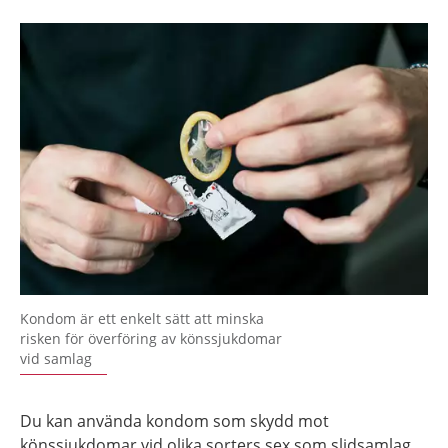
Kondom är ett enkelt sätt att minska
risken för överföring av könssjukdomar
vid samlag
Du kan använda kondom som skydd mot
könssjukdomar vid olika sorters sex som slidsamlag,