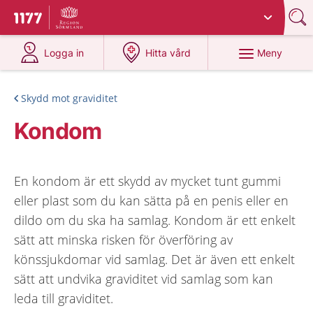
Du har valt region
Sörmland
.
Till startsidan för 1177
på 1177.se
på 1177.se
Meny
Logga in
Hitta vård
Skydd mot graviditet
Kondom
En kondom är ett skydd av mycket tunt gummi
eller plast som du kan sätta på en penis eller en
dildo om du ska ha samlag. Kondom är ett enkelt
sätt att minska risken för överföring av
könssjukdomar vid samlag. Det är även ett enkelt
sätt att undvika graviditet vid samlag som kan
leda till graviditet.