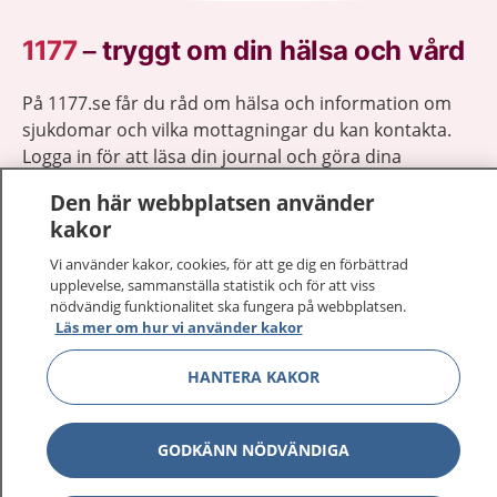
1177
–
tryggt om din hälsa och vård
På 1177.se får du råd om hälsa och information om
sjukdomar och vilka mottagningar du kan kontakta.
Logga in för att läsa din journal och göra dina
vårdärenden. Ring telefonnummer 1177 för
Den här webbplatsen använder
sjukvårdsrådgivning dygnet runt.
kakor
1177 ger dig råd när du vill må bättre.
Vi använder kakor, cookies, för att ge dig en förbättrad
upplevelse, sammanställa statistik och för att viss
nödvändig funktionalitet ska fungera på webbplatsen.
Läs mer om hur vi använder kakor
Visa inn
HANTERA KAKOR
1177 på flera språk
Visa inn
Om 1177
GODKÄNN NÖDVÄNDIGA
Visa inn