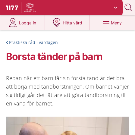
Du har valt region
Sörmland
.
Till startsidan för 1177
på 1177.se
på 1177.se
Meny
Logga in
Hitta vård
Praktiska råd i vardagen
Borsta tänder på barn
Redan när ett barn får sin första tand är det bra
att börja med tandborstningen. Om barnet vänjer
sig tidigt går det lättare att göra tandborstning till
en vana för barnet.