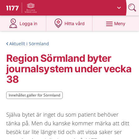
Du har valt region
Sörmland
.
Till startsidan för 1177
på 1177.se
på 1177.se
Meny
Logga in
Hitta vård
Aktuellt i Sörmland
Region Sörmland byter
journalsystem under vecka
38
Innehållet gäller för Sörmland
Innehållet gäller för Sörmland
Själva bytet är inget du som patient behöver
tänka på. Men du kanske kommer märka att ditt
besök tar lite längre tid och att vissa saker ser