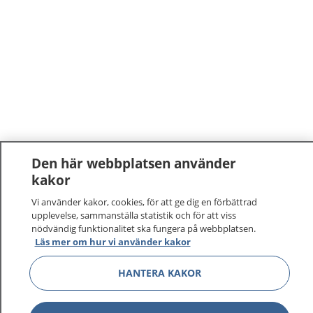
Den här webbplatsen använder
kakor
Vi använder kakor, cookies, för att ge dig en förbättrad
upplevelse, sammanställa statistik och för att viss
nödvändig funktionalitet ska fungera på webbplatsen.
Läs mer om hur vi använder kakor
1177
–
tryggt om din hälsa och vård
HANTERA KAKOR
På 1177.se får du råd om hälsa och information om
sjukdomar och vilka mottagningar du kan kontakta.