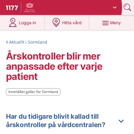
Du har valt region
Sörmland
.
Till startsidan för 1177
på 1177.se
på 1177.se
Meny
Logga in
Hitta vård
Aktuellt i Sörmland
Årskontroller blir mer
anpassade efter varje
patient
Innehållet gäller för Sörmland
Innehållet gäller för Sörmland
Har du tidigare blivit kallad till
årskontroller på vårdcentralen?