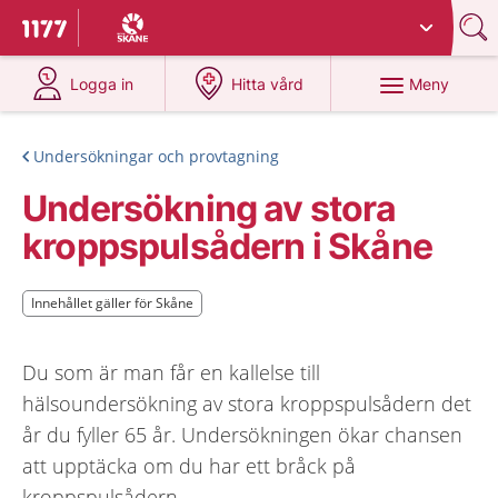
Du har valt region
Skåne
.
Till startsidan för 1177
på 1177.se
på 1177.se
Meny
Logga in
Hitta vård
Undersökningar och provtagning
Undersökning av stora
kroppspulsådern i Skåne
Innehållet gäller för Skåne
Innehållet gäller för Skåne
Du som är man får en kallelse till
hälsoundersökning av stora kroppspulsådern det
år du fyller 65 år. Undersökningen ökar chansen
att upptäcka om du har ett bråck på
kroppspulsådern.