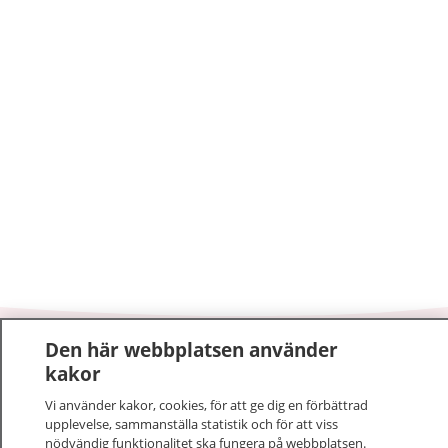
Den här webbplatsen använder
1177
–
tryggt om din hälsa och vård
kakor
Vi använder kakor, cookies, för att ge dig en förbättrad
På 1177.se får du råd om hälsa och information om
upplevelse, sammanställa statistik och för att viss
sjukdomar och vilka mottagningar du kan kontakta.
nödvändig funktionalitet ska fungera på webbplatsen.