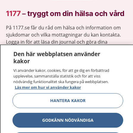
1177
–
tryggt om din hälsa och vård
På 1177.se får du råd om hälsa och information om
sjukdomar och vilka mottagningar du kan kontakta.
Logga in för att läsa din journal och göra dina
vårdärenden. Ring telefonnummer 1177 för
Den här webbplatsen använder
sjukvårdsrådgivning dygnet runt.
kakor
1177 ger dig råd när du vill må bättre.
Vi använder kakor, cookies, för att ge dig en förbättrad
upplevelse, sammanställa statistik och för att viss
nödvändig funktionalitet ska fungera på webbplatsen.
Läs mer om hur vi använder kakor
Visa inn
HANTERA KAKOR
1177 på flera språk
Visa inn
Om 1177
GODKÄNN NÖDVÄNDIGA
Visa inn