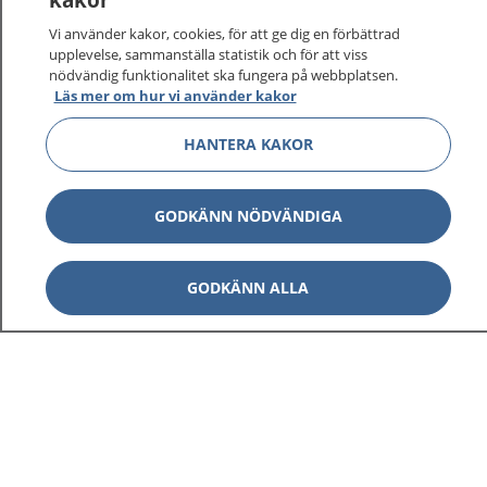
vårdärenden. Ring telefonnummer 1177 för
sjukvårdsrådgivning dygnet runt.
Vi använder kakor, cookies, för att ge dig en förbättrad
1177 ger dig råd när du vill må bättre.
upplevelse, sammanställa statistik och för att viss
nödvändig funktionalitet ska fungera på webbplatsen.
Läs mer om hur vi använder kakor
HANTERA KAKOR
Visa inn
1177 på flera språk
GODKÄNN NÖDVÄNDIGA
Visa inn
Om 1177
GODKÄNN ALLA
Visa inn
Kontakt
Behandling av personuppgifter
Hantering av kakor