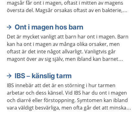
magsår får ont i magen, oftast i mitten av magens
översta del. Magsår orsakas oftast av en bakterie,
men även vissa läkemedel kan göra att du får
magsår. De allra flesta blir bra med behandling.
Ont i magen hos barn
Det är mycket vanligt att barn har ont i magen. Barn
kan ha ont i magen av många olika orsaker, men
oftast är det inte något allvarligt. Vanligtvis går
magont över av sig själv, men ibland kan barnet
behöva undersökas och behandlas.
IBS – känslig tarm
IBS innebär att det är en störning i hur tarmen
arbetar och dess känsel. Vid IBS har du ont i magen
och diarré eller förstoppning. Symtomen kan ibland
vara väldigt besvärliga, men ofta går det att minska
dem genom att undvika viss mat eller genom att
använda receptfria läkemedel.