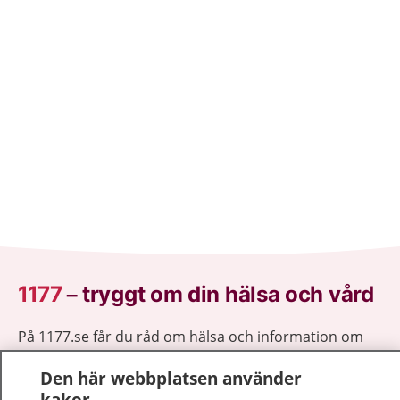
1177
–
tryggt om din hälsa och vård
På 1177.se får du råd om hälsa och information om
sjukdomar och vilka mottagningar du kan kontakta.
Den här webbplatsen använder
Logga in för att läsa din journal och göra dina
kakor