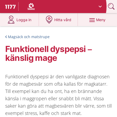
Du har valt region
Skåne
.
Till startsidan för 1177
på 1177.se
på 1177.se
Meny
Logga in
Hitta vård
Magsäck och matstrupe
Funktionell dyspepsi –
känslig mage
Funktionell dyspepsi är den vanligaste diagnosen
för de magbesvär som ofta kallas för magkatarr.
Till exempel kan du ha ont, ha en brännande
känsla i maggropen eller snabbt bli mätt. Vissa
saker kan göra att magbesvären blir värre, som till
exempel stress, kaffe och stark mat.